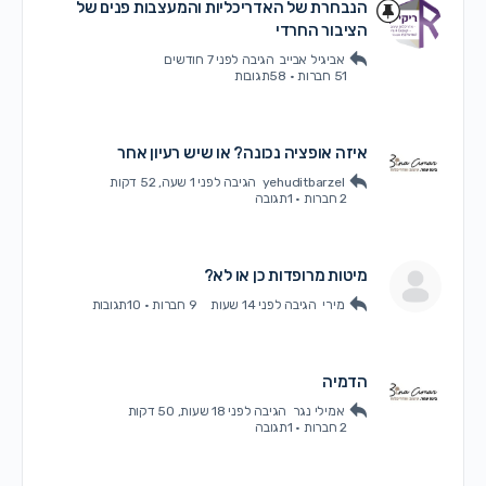
הנבחרת של האדריכליות והמעצבות פנים של
הציבור החרדי
אביגיל אבייב
הגיבה
לפני 7 חודשים
51 חברות
·
58תגובות
איזה אופציה נכונה? או שיש רעיון אחר
yehuditbarzel
הגיבה
לפני 1 שעה, 52 דקות
2 חברות
·
1תגובה
מיטות מרופדות כן או לא?
מירי
הגיבה
לפני 14 שעות
9 חברות
·
10תגובות
הדמיה
אמילי נגר
הגיבה
לפני 18 שעות, 50 דקות
2 חברות
·
1תגובה