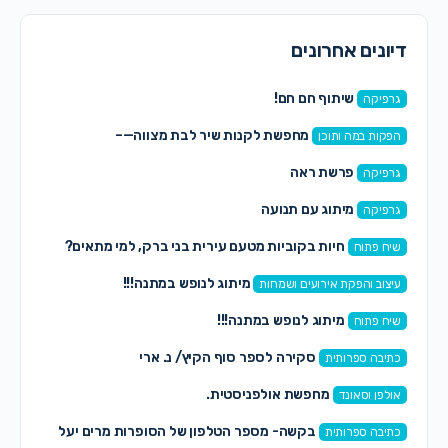
דיונים אחרונים
שיתוף חם חם!
גרפיקה
מחפשת לקנות שיר לבת מצווה—–
הפקות במה ותוכן
פרשת ראה
גרפיקה
מיתוג עם תנועה
גרפיקה
חיות בקוביות מטעם עירית בני ברק, למי מתאים?
שיח פתוח
מיתוג לנופש במתנה!!!
עיצוב והפקת אירועים ושמחות
מיתוג לנופש במתנה!!!
שיח פתוח
סקירה לספר סוף הקיץ/ נ. ארי
כתיבה ספרותית
מחפשת אולפניסטית.
אולפן וסאונד
בקשה- מספר הטלפון של הסופרות מרים יעל
כתיבה ספרותית