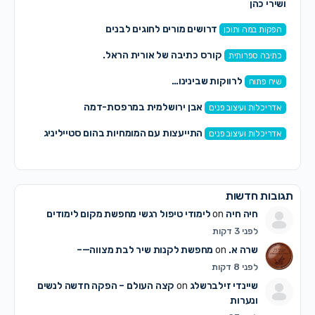
ושירי כהן
דרושים מורים לחוגים לבנים
הפקות במה ותוכן
קורס כתיבה של אורית הראל.
כתיבה ספרותית
לרווקות שבינינו…
שיח פתוח
אבן ירושלמית במרפסת-דמה
אדריכלות ועיצוב פנים
התייעצות עם המומחיות בהום סטייליניג
אדריכלות ועיצוב פנים
תגובות חדשות
חיה חיה
on
לימודי טיפול רגשי מחפשת מקום לימודים
לפני 3 דקות
שרה א.
on
מחפשת לקנות שיר לבת מצווה—–
לפני 8 דקות
שיינדי זילברשלג
on
קצה העולם – הפקה חדשה לנשים
ונערות