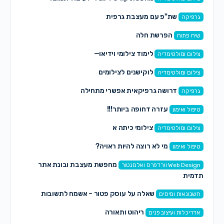
שת"פ עם מעצבת גרפית
גרפיקה
הפרשת חלה
שיח פתוח
לימוד צילומי וידיאו—
צילום ומולטימדיה
לוקישנים לצילומים
צילום ומולטימדיה
דרושה גרפיקאית אפשרי מתחילה
גרפיקה
עזרה דחופה ביותר!!!
טיפול ואימון
צילומי כיתה א
צילום ומולטימדיה
מי לא רוצה להיות ראויה?
טיפול ואימון
מחפשת מעצבת ובונת אתר
Web Design וורדפרס ואלמנטור
תדמית
שאלה על עוסק פטור – אשמח לתשובות
חשבונאות ומיסים
ריהוט ותאורה
אדריכלות ועיצוב פנים