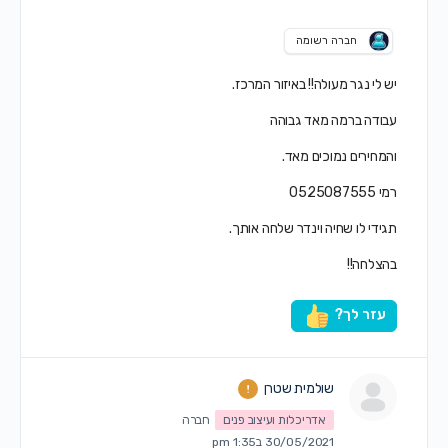
חברה רשומה
יש לי נגר מעולה!! באיזור המרכז.
עבודה ברמה מאד גבוהה
והמחירים נמוכים מאד.
רמי 0525087555
תגידי לו שחיה וינדר שלחה אותך.
בהצלחה!!
עזר לך?
שולמית שטרן
אדריכלות ועיצוב פנים
חברה
30/05/2021 ב1:35 pm