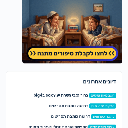
דיונים אחרונים
ברור לגבי משרת יעוץ sox בbig4
חשבונאות ומיסים
דרושה כותבת תסריטים
הפקות במה ותוכן
דרושה כותבת תסריטים
כתיבה ספרותית
מחפשת קורס דיגטלי לעיבוד תמונה
צילום ומולטימדיה