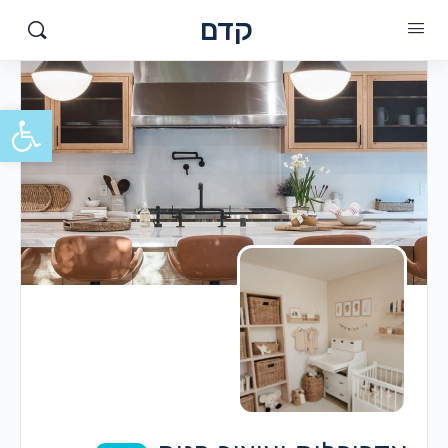
קדם
פתח סרגל