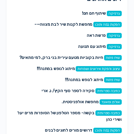
שיתוף חם חם!
גרפיקה
מחפשת לקנות שיר לבת מצווה—–
הפקות במה ותוכן
פרשת ראה
גרפיקה
מיתוג עם תנועה
גרפיקה
חיות בקוביות מטעם עירית בני ברק, למי מתאים?
שיח פתוח
מיתוג לנופש במתנה!!!
עיצוב והפקת אירועים ושמחות
מיתוג לנופש במתנה!!!
שיח פתוח
סקירה לספר סוף הקיץ/ נ. ארי
כתיבה ספרותית
מחפשת אולפניסטית.
אולפן וסאונד
בקשה- מספר הטלפון של הסופרות מרים יעל
כתיבה ספרותית
ושירי כהן
דרושים מורים לחוגים לבנים
הפקות במה ותוכן