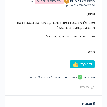
פורסם ע"י
טויבי בן שם
אדריכלות ועיצוב פנים
on
23/06/2026 ב4:51 pm
שלום,
אשמח לדעת מנסיון האם חיפוי בריקים עובד טוב במטבח, האם
מתנקה בקלות, מתבלה מהר?
אם כן, יש סוג מיוחד שמומלץ למטבח?
תודה
עזר לך?
פייגי אייזין
הגיבה
לפני 1 חודש
3 חברות
·
3 תגובות
בריקים
3 תגובות