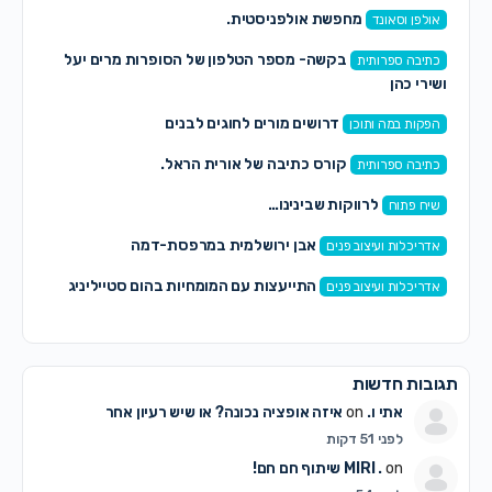
מחפשת אולפניסטית.
אולפן וסאונד
בקשה- מספר הטלפון של הסופרות מרים יעל
כתיבה ספרותית
ושירי כהן
דרושים מורים לחוגים לבנים
הפקות במה ותוכן
קורס כתיבה של אורית הראל.
כתיבה ספרותית
לרווקות שבינינו…
שיח פתוח
אבן ירושלמית במרפסת-דמה
אדריכלות ועיצוב פנים
התייעצות עם המומחיות בהום סטייליניג
אדריכלות ועיצוב פנים
תגובות חדשות
אתי ו.
on
איזה אופציה נכונה? או שיש רעיון אחר
לפני 51 דקות
on
MIRI .
שיתוף חם חם!