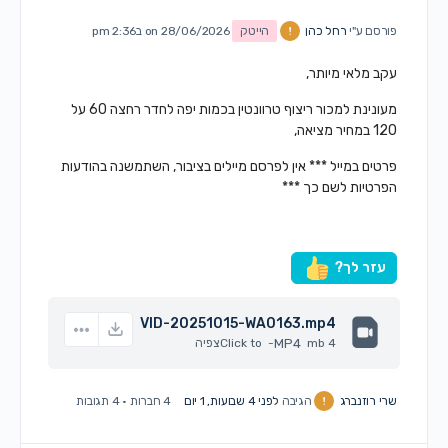
פורסם ע"י
רחל כהן
הייטק
on 28/06/2026 ב2:36 pm
עקב מלאי מיותר,
מעונינת למכור ריצוף טרוונטין בכמות יפה לחדר רחצה 60 על
120 במחיר מציאה,
פרטים במייל *** אין לפרסם מיילים בציבור, השתמשנה בהודעות
הפרטיות לשם כך ***
עזר לך?
VID-20251015-WA0163.mp4
4 mb
MP4
-
Click to
צפיה
שרי רוזנברג
הגיבה
לפני 4 שבועות, 1 יום
4 חברות
·
4 תגובות