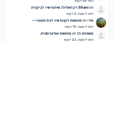
לפני 54 דקות
on
Shani
רק השליה/ שיתוף שיר לביקורת
לפני 1 שעה, 2 דקות
מירי
on
מחפשת לקנות שיר לבת מצווה—–
לפני 1 שעה, 10 דקות
משפחת לב
on
מחפשת אולפניסטית.
לפני 1 שעה, 22 דקות
חיה חיה
on
מה עושים עם זה??
לפני 1 שעה, 28 דקות
חנה גלרנטר
on
התייעצות עם המומחיות בהום סטייליניג
לפני 1 שעה, 34 דקות
חיה חיה
on
מה עושים עם זה??
לפני 1 שעה, 37 דקות
אילת לוריא
on
חיפוש שיר
לפני 2 שעות, 5 דקות
אלישבע חמד • סטודיו פנטזיה
on
המלצה לטיפול טבעי
למצב רוח ירוד
לפני 2 שעות, 20 דקות