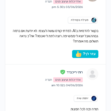
אדריכלות ועיצוב פנים
חברה
03/06/2026 ב5:30 pm
פעילה בקהילה
בקשר להדמיות ב AI. למדתי קורס.עושה לעצמי. לא יודעת אם ברמה
גבוהה.אבל יוצא לי ממש יפה. רוצה לתת לי ואנסה? אח"כ נראה
תשלום. מה אומרת?
עזר לך?
רותי רייכברד
אדריכלות ועיצוב פנים
חברה
04/06/2026 ב10:52 am
יוזמת שיח
תודה רבה לכל הפונות