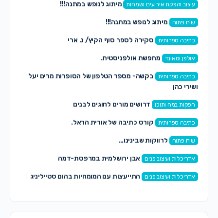
מיתוג לנופש במתנה!!!
עיצוב והפקת אירועים ושמחות
מיתוג לנופש במתנה!!!
שיח פתוח
סקירה לספר סוף הקיץ/ נ. ארי
כתיבה ספרותית
מחפשת אולפניסטית.
אולפן וסאונד
בקשה- מספר הטלפון של הסופרות מרים יעל
כתיבה ספרותית
ושירי כהן
דרושים מורים לחוגים לבנים
הפקות במה ותוכן
קורס כתיבה של אורית הראל.
כתיבה ספרותית
לרווקות שבינינו…
שיח פתוח
אבן ירושלמית במרפסת-דמה
אדריכלות ועיצוב פנים
התייעצות עם המומחיות בהום סטייליניג
אדריכלות ועיצוב פנים