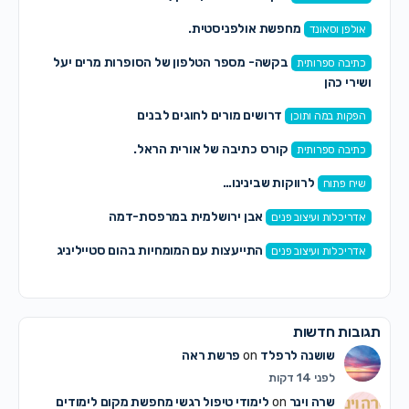
מחפשת אולפניסטית.
אולפן וסאונד
בקשה- מספר הטלפון של הסופרות מרים יעל
כתיבה ספרותית
ושירי כהן
דרושים מורים לחוגים לבנים
הפקות במה ותוכן
קורס כתיבה של אורית הראל.
כתיבה ספרותית
לרווקות שבינינו…
שיח פתוח
אבן ירושלמית במרפסת-דמה
אדריכלות ועיצוב פנים
התייעצות עם המומחיות בהום סטייליניג
אדריכלות ועיצוב פנים
תגובות חדשות
שושנה לרפלד
on
פרשת ראה
לפני 14 דקות
שרה וינר
on
לימודי טיפול רגשי מחפשת מקום לימודים