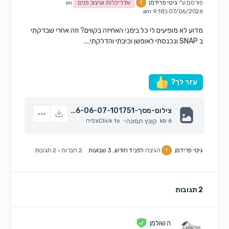
פורסם ע"י
גיטי פרידמן
אדריכלות ועיצוב פנים
on
07/06/2026 ב9:18 am
מדוע לא מופיעים לי כל בימני האחיזה בקווים? וזה אחרי שבדקתי
ב SNAP ונכנסתי לאופשן וכיבתי והדלקתי….
עזר לך?
צילום-מסך-2026-06-07-101751.jpg
6 kb
קובץ תמונה
-
Click to
צפיה
גיטי פרידמן
הגיבה
לפני 1 חודש, 3 שבועות
2 חברות
·
2 תגובות
2 תגובות
ה שולמן