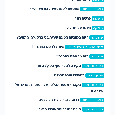
מחפשת לקנות שיר לבת מצווה—–
הפקות במה ותוכן
פרשת ראה
גרפיקה
מיתוג עם תנועה
גרפיקה
חיות בקוביות מטעם עירית בני ברק, למי מתאים?
שיח פתוח
מיתוג לנופש במתנה!!!
עיצוב והפקת אירועים ושמחות
מיתוג לנופש במתנה!!!
שיח פתוח
סקירה לספר סוף הקיץ/ נ. ארי
כתיבה ספרותית
מחפשת אולפניסטית.
אולפן וסאונד
בקשה- מספר הטלפון של הסופרות מרים יעל
כתיבה ספרותית
ושירי כהן
דרושים מורים לחוגים לבנים
הפקות במה ותוכן
קורס כתיבה של אורית הראל.
כתיבה ספרותית