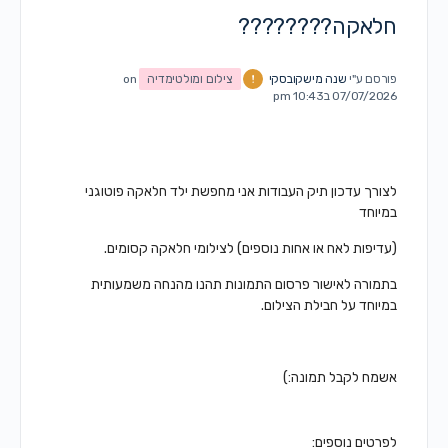
חלאקה????????
פורסם ע"י
שנה מישקובסקי
צילום ומולטימדיה
on
07/07/2026 ב10:43 pm
לצורך עדכון תיק העבודות אני מחפשת ילד חלאקה פוטוגני
במיוחד
(עדיפות לאח או אחות נוספים) לצילומי חלאקה קסומים.
בתמורה לאישור פרסום התמונות תהנו מהנחה משמעותית
במיוחד על חבילת הצילום.
אשמח לקבל תמונה:)
לפרטים נוספים: