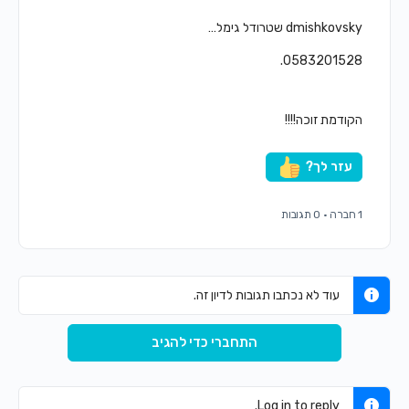
dmishkovsky שטרודל גימל…
0583201528.
הקודמת זוכה!!!!
עזר לך?
1 חברה
·
0 תגובות
עוד לא נכתבו תגובות לדיון זה.
התחברי כדי להגיב
Log in to reply.