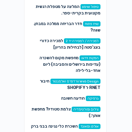
המלצה על מטפלת רגשית
טיפול ואימון
מקצועית בקרית-ספר.
חדר הבריחה ממלכה במבחן.
שיח פתוח
שווה?
למכירה כדורי
למכירה / למסירה יד 2
בונג'סטה [לבחילות בהריון]
מחפשת מקום להשכרה
הפקות וידאו
(עדיפות בירושלים והסביבה) ליום
אחד-בלי לילה
חיבור
Web Design וורדפרס ואלמנטור
RNET ל SHOPIFY
הודעה חשובה
גרפיקה
צלמת סטודיו? מחפשת
צילום ומולטימדיה
אותך:)
השכרת כלי נגינה בבני ברק
אולפן וסאונד