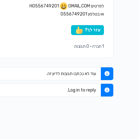
לפרטים H0556749201
GMAIL.COM
או בטלפון 0556749201
עזר לך?
1 חברה
·
0 תגובות
עוד לא נכתבו תגובות לדיון זה.
Log in to reply.