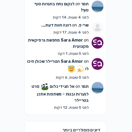
תמר
on
לנקום נחת בחנויות סוף
סוף!
לפני 4 שעות, 14 דקות
שרי פ.
on
רוצה חוות דעת….
לפני 4 שעות, 17 דקות
on
Sara Amor
מחפשת גרפיקאית
מקצועית
לפני 5 שעות, 1 דקה
on
Sara Amor
הטריילר שכולן חיכו
לו
לפני 5 שעות, 6 דקות
תמר
on
אל תגידי כלום
סרט
לנערות ובנות – משתפות אתכן
בטריילר
לפני 5 שעות, 12 דקות
דיונים פופולריים ביותר