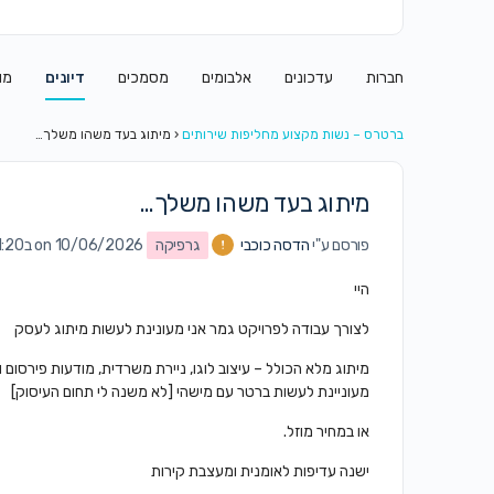
חברות
עדכונים
אלבומים
מסמכים
דיונים
מו
ברטרס – נשות מקצוע מחליפות שירותים
‹
מיתוג בעד משהו משלך…
מיתוג בעד משהו משלך…
פורסם ע"י
הדסה כוכבי
גרפיקה
on 10/06/2026 ב11:20 am
היי
לצורך עבודה לפרויקט גמר אני מעונינת לעשות מיתוג לעסק
מיתוג מלא הכולל – עיצוב לוגו, ניירת משרדית, מודעות פירסום וע
מעוניינת לעשות ברטר עם מישהי [לא משנה לי תחום העיסוק]
או במחיר מוזל.
ישנה עדיפות לאומנית ומעצבת קירות