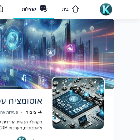
בית
קהילות
מאמרים
הצוות שלנו
אוטומציה עס
ציבורי
פעילות אחרו
הקהילה הנשית החרדית ל
צ'אטבוטים, מערכות CRM וDB, וייבקודינג, AI ופתרונות טכנולוגיה מתקדמים