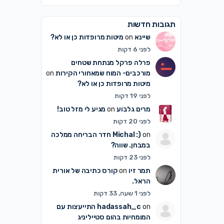
תגובות חדשות
שיינא
on
מיטות מרופדות כן או לא?
לפני 6 דקות
פרלה פרקל מנתחת שטחים
מורכבים- המוח שמאחורי הקירות
on
מיטות מרופדות כן או לא?
לפני 19 דקות
מרים גלבוע
on
מגיע לי מזל טוב!
לפני 20 דקות
on
Michal :)
חדר הבריחה ממלכה
במבחן. שווה?
לפני 23 דקות
תמר זיו
on
קורס כתיבה של אורית
הראל.
לפני 1 שעה, 33 דקות
on
hadassah_c
התייעצות עם
המומחיות בהום סטייליניג