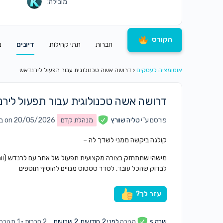
מובילה:
הקורס
חברות
תתי קהילות
דיונים
מ
אוטומציה לעסקים
‹
דרושה אשה טכנולוגית עבור תפעול לירנדאש
דרושה אשה טכנולוגית עבור תפעול ליר
פורסם ע"י
טליה שוורץ
מנהלת קדם
on 20/05/2026 ב10:58 am
קולגה ביקשה ממני לשדך לה –
מישהי שתתחזק בצורה מקצועית תפעול של אתר עם לרנדש (וו
לבדוק שהכל עובד, לסדר סטטוס מנויים להוסיף תוספים
עזר לך?
שרה s
הגיבה
לפני 2 חודשים, 2 שבועות
2 חברות
·
1 תגובה