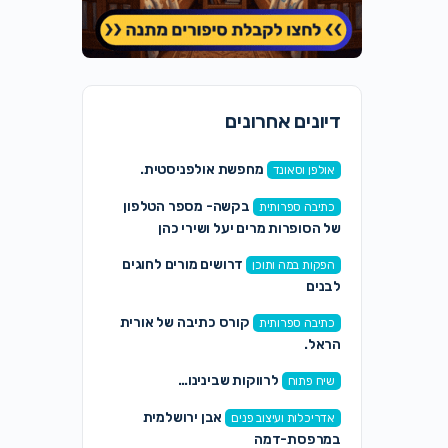
דיונים אחרונים
מחפשת אולפניסטית.
אולפן וסאונד
בקשה- מספר הטלפון
כתיבה ספרותית
של הסופרות מרים יעל ושירי כהן
דרושים מורים לחוגים
הפקות במה ותוכן
לבנים
קורס כתיבה של אורית
כתיבה ספרותית
הראל.
לרווקות שבינינו…
שיח פתוח
אבן ירושלמית
אדריכלות ועיצוב פנים
במרפסת-דמה