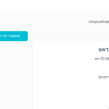
ובילות בקהילה
התחברי כדי ל
נדאש
רדפרס)