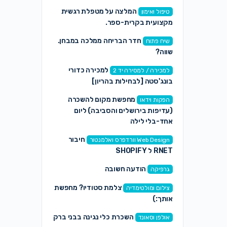
המלצה על מטפלת רגשית
טיפול ואימון
מקצועית בקרית-ספר.
חדר הבריחה ממלכה במבחן.
שיח פתוח
שווה?
למכירה כדורי
למכירה / למסירה יד 2
בונג'סטה [לבחילות בהריון]
מחפשת מקום להשכרה
הפקות וידאו
(עדיפות בירושלים והסביבה) ליום
אחד-בלי לילה
חיבור
Web Design וורדפרס ואלמנטור
RNET ל SHOPIFY
הודעה חשובה
גרפיקה
צלמת סטודיו? מחפשת
צילום ומולטימדיה
אותך:)
השכרת כלי נגינה בבני ברק
אולפן וסאונד