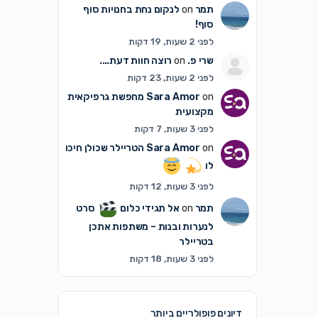
תמר
on
לנקום נחת בחנויות סוף
סוף!
לפני 2 שעות, 19 דקות
שרי פ.
on
רוצה חוות דעת….
לפני 2 שעות, 23 דקות
on
Sara Amor
מחפשת גרפיקאית
מקצועית
לפני 3 שעות, 7 דקות
on
Sara Amor
הטריילר שכולן חיכו
לו
לפני 3 שעות, 12 דקות
תמר
on
אל תגידי כלום
סרט
לנערות ובנות – משתפות אתכן
בטריילר
לפני 3 שעות, 18 דקות
דיונים פופולריים ביותר