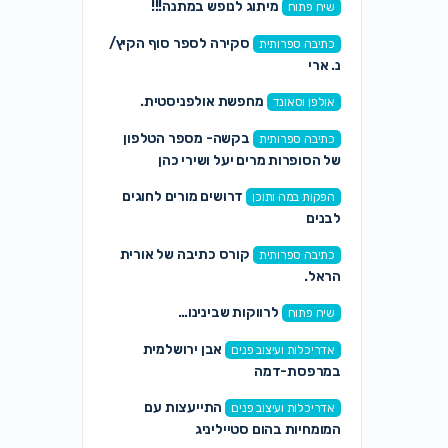
מיתוג לנופש במתנה!!!
שיח פתוח
סקירה לספר סוף הקיץ/
כתיבה ספרותית
נ. ארי
מחפשת אולפניסטית.
אולפן וסאונד
בקשה- מספר הטלפון
כתיבה ספרותית
של הסופרות מרים יעל ושירי כהן
דרושים מורים לחוגים
הפקות במה ותוכן
לבנים
קורס כתיבה של אורית
כתיבה ספרותית
הראל.
לרווקות שבינינו…
שיח פתוח
אבן ירושלמית
אדריכלות ועיצוב פנים
במרפסת-דמה
התייעצות עם
אדריכלות ועיצוב פנים
המומחיות בהום סטייליניג