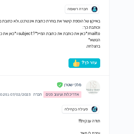
חברה רשומה
באייקון של הוספת קישור את בוחרת כתובת אינטרנט, ולא כתובת מי
וכותבת כך:
mailto:*כאן את כותבת את כתובת המייל*?subject=*כאן את כותבת מה יופיע בשורת
הנושא*
בהצלחה.
עזר לך?
מלכי שטרן
אדריכלות ועיצוב פנים
חברה
07/02/2023 ב10:25 pm
פעילה בקהילה
תודה ענקית!!!
עזרת לי מאד