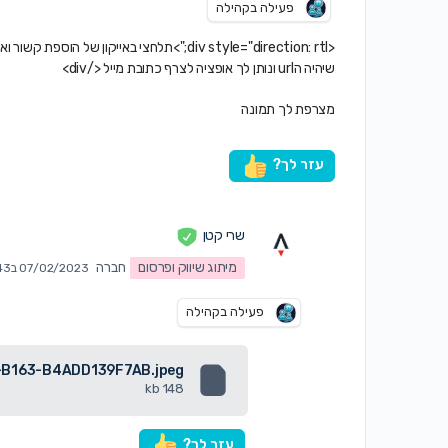
פעילה בקהילה
<div style="direction: rtl;">תלחצי באייקון ש
שיהיה הurl ונותן לך אופציה לצרף כתובת מייל </div>
מצרפת לך תמונה
עזר לך?
שרי קטן
מיתוג שיווק ופרסום
חברה
07/02/2023 ב9:43 pm
פעילה בקהילה
B163-B4ADD139F7AB.jpeg
148 kb
עזר לך?