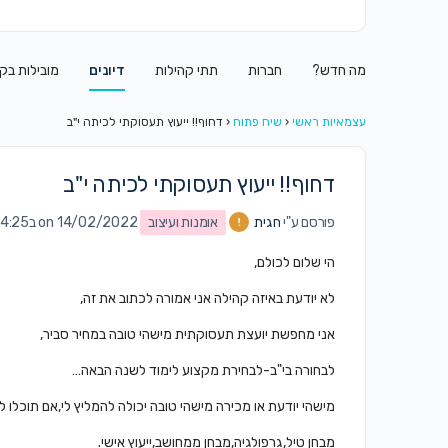
מה חדש?
חברות
תתי קהילות
דיונים
מובילות בק
עצמאיות ראשי
‹
שיח פתוח
‹
דחוף!! ייעוץ תעסוקתי לכיתה י"ב
דחוף!! ייעוץ תעסוקתי לכיתה י"ב
פורסם ע"י
חגית
אומנות ועיצוב
on 14/02/2022 ב4:25 pm
הי שלום לכולם,
לא יודעת באיזה קהילה אני אמורה לכתוב את זה,
אני מחפשת יועצת תעסוקתית מישהי טובה במחיר סביר,
לבחורה בי"ב-לבחירת מקצוע לימוד לשנה הבאה…
מישהי יודעת או מכירה מישהי טובה יכולה להמליץ לי,אם תוכלו ל
מבחן טיל,גרפולגיה,מבחן ממחושב,ייעוץ אישי.