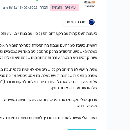
יעוץ אימון והנחיה
חברה
15/02/2022 ב8:13 am
חברה תורמת
כיועצת תעסוקתית עם רקע רחב והמון ניסיון עם בנות י"ב, ייעוץ והכ
ראשית, כשבת סגורה עם עצמה מה המטרה ולמה להתאמץ, היא לא
בשנתיים-שלוש, הלימודים בחלק מהמסלולים מאד אינטנסיביים ומאתג
איזה קורסים היא תצטרך עזרה ומה התחומים שבהם היא תצליח בק
שנית, הייעוץ לא מתייחס רק לכישורים אלא לאישיות ולנטיות. בת
שמרכיב הצפיות שבה נמוך, ויש כאלה. בת אסטניסטית צריכה סביב
על מה לעבוד כדי להסתגל בעתיד ביתר הצלחה למקום עבודה ( "רו
של מודעות ועבודה, אז זה הזמן.
אחרון, אצלי מקליטים את הפגישה, והשמיעה שוב ושוב, מעצימה ב
פגישה יחידה.
באתר שלי אפשר להוריד חינם מדריך לעומדות בצומת בחירת מקצוע, מתאים במיוחד