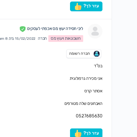
עזר לך?
ליבי חסידה יעוץ מס אכפתי לעסקים
חשבונאות ויעוץ מס
חברה
15/02/2022 ב8:31 am
חברה רשומה
בס"ד
אני מכירה גרפולוגית
אסתר קרס
האבחונים שלה מטורפים
0527685630
עזר לך?