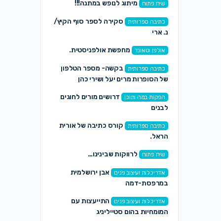
מיתוג לנופש במתנה!!!
שיח פתוח
סקירה לספר סוף הקיץ/
כתיבה ספרותית
נ. ארי
מחפשת אולפניסטית.
אולפן וסאונד
בקשה- מספר הטלפון
כתיבה ספרותית
של הסופרות מרים יעל ושירי כהן
דרושים מורים לחוגים
הפקות במה ותוכן
לבנים
קורס כתיבה של אורית
כתיבה ספרותית
הראל.
לרווקות שבינינו…
שיח פתוח
אבן ירושלמית
אדריכלות ועיצוב פנים
במרפסת-דמה
התייעצות עם
אדריכלות ועיצוב פנים
המומחיות בהום סטייליניג