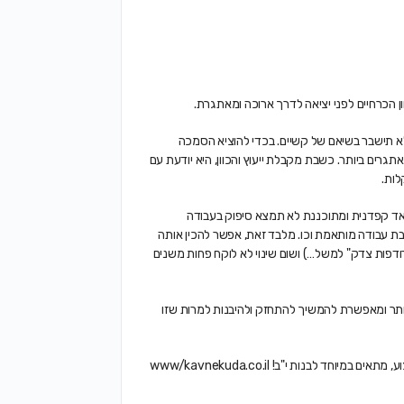
וון הכרחיים לפני יציאה לדרך ארוכה ומאתגרת
.
 תישבר בשיאם של קשיים. בכדי להוציא הסמכה
רים ביותר. כשבת מקבלת ייעוץ והכוון, היא יודעת עם
לות.
 מאד קפדנית ומתוכננת לא תמצא סיפוק בעבודה
ת עבודה מותאמת וכו. מלבד זאת, אפשר להכין אותה
דפות צדק" למשל…) ושום שינוי לא לוקח פחות משנים
יותר ומאפשרת להמשיך להתחזק ולהיבנות למרות שזו
 לבנות י"ב! www/kavnekuda.co.il