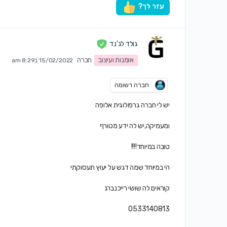
עזר לך?
גולד לג'נד
אומנות ועיצוב
חברה
15/02/2022 ב8:29 am
חברה רשומה
יש לי חברה גרפולוגית אלופה
ומעמיקה,יש לה ידע מטורף
טובה במיוחד!!!!
הי במיוחד שמה דגש על יעוץ תעסוקתי
קוראים לה שושי רייכנברג
0533140813