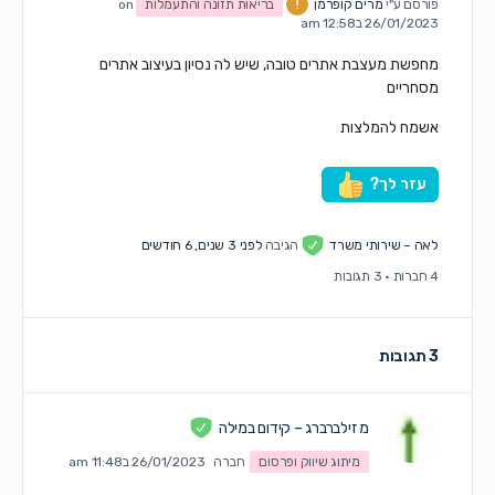
פורסם ע"י
מרים קופרמן
בריאות תזונה והתעמלות
on
26/01/2023 ב12:58 am
מחפשת מעצבת אתרים טובה, שיש לה נסיון בעיצוב אתרים
מסחריים
אשמח להמלצות
עזר לך?
לאה – שירותי משרד
הגיבה
לפני 3 שנים, 6 חודשים
4 חברות
·
3 תגובות
3 תגובות
מ זילברברג – קידום במילה
מיתוג שיווק ופרסום
חברה
26/01/2023 ב11:48 am