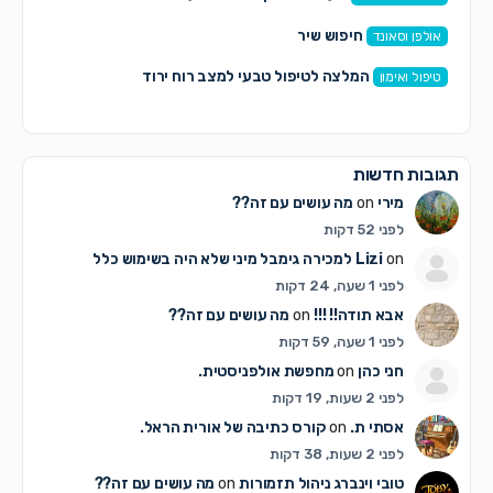
חיפוש שיר
אולפן וסאונד
המלצה לטיפול טבעי למצב רוח ירוד
טיפול ואימון
תגובות חדשות
מירי
on
מה עושים עם זה??
לפני 52 דקות
on
Lizi
למכירה גימבל מיני שלא היה בשימוש כלל
לפני 1 שעה, 24 דקות
אבא תודה!! !!!
on
מה עושים עם זה??
לפני 1 שעה, 59 דקות
חני כהן
on
מחפשת אולפניסטית.
לפני 2 שעות, 19 דקות
אסתי ת.
on
קורס כתיבה של אורית הראל.
לפני 2 שעות, 38 דקות
טובי וינברג ניהול תזמורות
on
מה עושים עם זה??