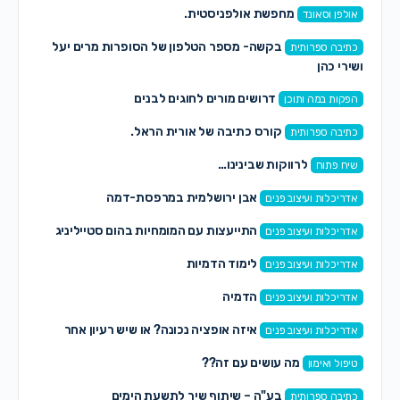
מחפשת אולפניסטית.
אולפן וסאונד
בקשה- מספר הטלפון של הסופרות מרים יעל
כתיבה ספרותית
ושירי כהן
דרושים מורים לחוגים לבנים
הפקות במה ותוכן
קורס כתיבה של אורית הראל.
כתיבה ספרותית
לרווקות שבינינו…
שיח פתוח
אבן ירושלמית במרפסת-דמה
אדריכלות ועיצוב פנים
התייעצות עם המומחיות בהום סטייליניג
אדריכלות ועיצוב פנים
לימוד הדמיות
אדריכלות ועיצוב פנים
הדמיה
אדריכלות ועיצוב פנים
איזה אופציה נכונה? או שיש רעיון אחר
אדריכלות ועיצוב פנים
מה עושים עם זה??
טיפול ואימון
בע"ה – שיתוף שיר לתשעת הימים
כתיבה ספרותית