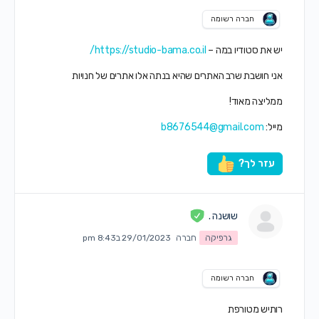
חברה רשומה
יש את סטודיו במה –
https://studio-bama.co.il/
אני חושבת שרב האתרים שהיא בנתה אלו אתרים של חנויות
ממליצה מאוד!
מייל:
b8676544@gmail.com
עזר לך?
שושנה .
גרפיקה
חברה
29/01/2023 ב8:43 pm
חברה רשומה
רותיש מטורפת