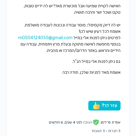
האישה לקויית שמיעה אבל מוכשרת מאד! יש לה ידיים טובות,
טקט ושכל ישר והרבה תושיה.
יש לה דיוק מקסימלי, מוסר עבודה ונכונות לעבודה מושלמת.
אשמח לכל רעיון שיש לכן!
לפרטים ניתן לפנות אלי במייל
m0504124055@gmail.com
בנוסף מחפשת לאישה מתוקה ובעלת מרץ ויוזמתית, עבודה עם
הידיים והראש, באזור הדרום/המרכז או מהבית.
גם ניתן לפנות אלי במייל הנ"ל.
אשמח מאד לפניות שלכן. תודה רבה
עזר לך?
אפרת פרידמן
הגיבה
לפני 4 שנים, 6 חודשים
3 חברות
·
3 תגובות