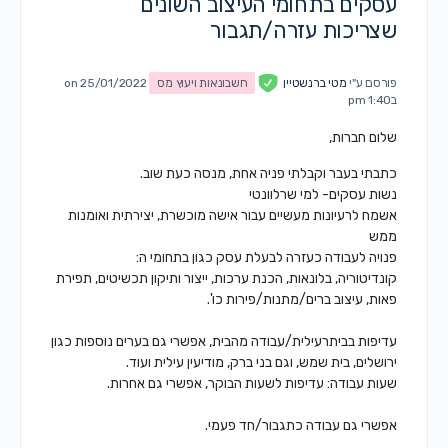
עסקים בתחומי העיצוב השונים
שצריכות עזרה/תגבור
פורסם ע"י
מטי ברנשטיין
חשבונאות ויעוץ מס
on 25/01/2022
ב1:40 pm
שלום חברות,
כתבתי בעבר וקבלתי פניה אחת, מנסה כעת שוב.
נשות עסקים- למי שרלוונטי
אשמח לרעיונות מעשיים עבור אישה מוכשרת, יצירתית ואומנות
ממש
פנויה לעבודה כעזרה לבעלת עסק כגון בתחומי ה:
קונדיטוריה, בלונאות, הכנת ערכות, ייצור ותיקון תכשיטים, תפירת
פאות, עיצוב ברים/מתנות/פירות כו'.
עדיפות בביתרעילית/עבודה מהבית, אפשרי גם בערים נוספות כגון
ירושלים, בית שמש, וגם בני ברק, מודיעין עילית ועוד.
שעות עבודה: עדיפות לשעות הבוקר, אפשרי גם אחרות.
אפשרי גם עבודה כתגבור/חד פעמי.