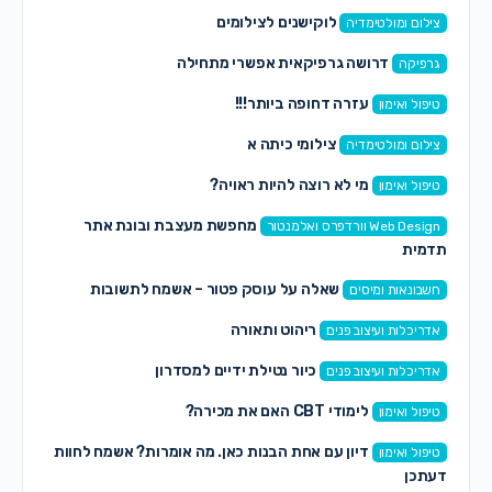
לוקישנים לצילומים
צילום ומולטימדיה
דרושה גרפיקאית אפשרי מתחילה
גרפיקה
עזרה דחופה ביותר!!!
טיפול ואימון
צילומי כיתה א
צילום ומולטימדיה
מי לא רוצה להיות ראויה?
טיפול ואימון
מחפשת מעצבת ובונת אתר
Web Design וורדפרס ואלמנטור
תדמית
שאלה על עוסק פטור – אשמח לתשובות
חשבונאות ומיסים
ריהוט ותאורה
אדריכלות ועיצוב פנים
כיור נטילת ידיים למסדרון
אדריכלות ועיצוב פנים
לימודי CBT האם את מכירה?
טיפול ואימון
דיון עם אחת הבנות כאן. מה אומרות? אשמח לחוות
טיפול ואימון
דעתכן