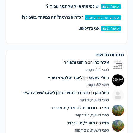
יש למישהי מייל של תמר עבודי?
טיפול ואימון
רכזת חברתית? זה במיוחד בשבילך!
סקרים הגרלות ומתנות
אני בדיכאון.
טיפול ואימון
תגובות חדשות
אילה כהן
on
ריהוט ותאורה
לפני 44 דקות
רחלי עפעס
on
לימוד צילומי וידיאו—
לפני 59 דקות
רחל כהן
on
סקירה לספר סיכון לאושר/שירה באייר
לפני 1 שעה, 1 דקה
מירי
on
תגובות לסיפור/ מ. וינברג
לפני 1 שעה, 19 דקות
מירי
on
סיפור/ מ. וינברג
לפני 1 שעה, 22 דקות