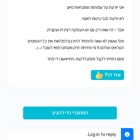
אני יודעת על עמותות שמביאות סיוע
לא יודעת לגבי ביטוח לאומי.
אבל – זה שווה רק עם יש העסקה רצינית ועקבית.
מס' שעות לא שווה להתחיל להיכנס למלאות את כל הטפסים
הנוראים שלהם ודמי פתיחת תיק ואבחון רפואי לעובד ו.. ו…
פעם ניסיתי לקבל מימון ללקוח. התייאשנו די מהר
עזר לך?
התחברי כדי להגיב
Log in to reply.