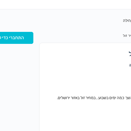
הילה
 זול
התחברי כדי ל
מה ימים בשבוע , במחיר זול באזור ירושלים.