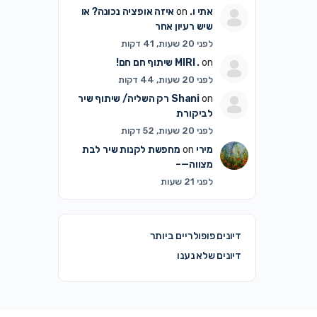
אתי ו.
on
איזה אופציה נכונה? או
שיש רעיון אחר
לפני 20 שעות, 41 דקות
on
MIRI .
שיתוף חם חם!
לפני 20 שעות, 44 דקות
on
Shani
רק השליה/ שיתוף שיר
לביקורת
לפני 20 שעות, 52 דקות
מירי
on
מחפשת לקנות שיר לבת
מצווה—–
לפני 21 שעות
דיונים פופולריים ביותר
דיונים שלא נענו