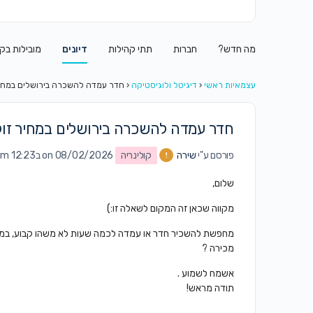
מה חדש?
חברות
תתי קהילות
דיונים
מובילות בק
עצמאיות ראשי
‹
דיגיטל ולוגיסטיקה
‹
חדר עמדה להשכרה בירושלים במחיר
חדר עמדה להשכרה בירושלים במחיר זול
פורסם ע"י
שירה
קולינריה
on 08/02/2026 ב12:23 am
שלום,
מקווה שכאן זה המקום לשאלה זו:)
מחפשת להשכיר חדר או עמדה לכמה שעות לא משהו קבוע, במשך כ
מכירה ?
אשמח לשמוע .
תודה מראש!