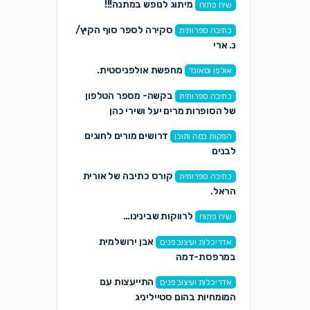
מיתוג לנופש במתנה!!!
שיח פתוח
סקירה לספר סוף הקיץ/
כתיבה ספרותית
נ. ארי
מחפשת אולפניסטית.
אולפן וסאונד
בקשה- מספר הטלפון
כתיבה ספרותית
של הסופרות מרים יעל ושירי כהן
דרושים מורים לחוגים
הפקות במה ותוכן
לבנים
קורס כתיבה של אורית
כתיבה ספרותית
הראל.
לרווקות שבינינו…
שיח פתוח
אבן ירושלמית
אדריכלות ועיצוב פנים
במרפסת-דמה
התייעצות עם
אדריכלות ועיצוב פנים
המומחיות בהום סטייליניג