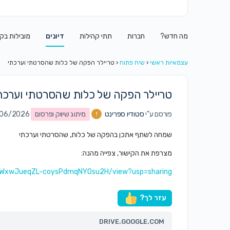
מה חדש?
חברות
תתי קהילות
דיונים
מובילות בק
עצמאיות ראשי
‹
שיח פתוח
‹
טריילר הפקה של כלות שהסרטתי וערכתי
טריילר הפקה של כלות שהסרטתי וערכת
פורסם ע"י
סטודיו ספרינט
מיתוג שיווק ופרסום
on 07/06/2026
שמחה לשתף אתכן בהפקה של כלות, שהסרטתי וערכתי
מצרפת את הקישור, צפייה מהנה:
00BWxwJueqZL-coysPdmqNYOsu2H/view?usp=sharing
עזר לך?
DRIVE.GOOGLE.COM