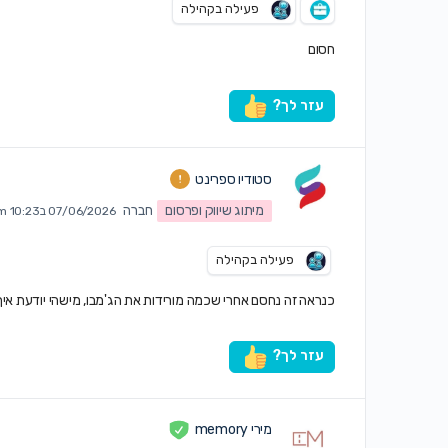
פעילה בקהילה
חסום
עזר לך?
סטודיו ספרינט
מיתוג שיווק ופרסום
חברה
07/06/2026 ב10:23 am
פעילה בקהילה
כנראה זה נחסם אחרי שכמה מורידות את הג'מבו, מישהי יודעת איך
עזר לך?
מירי memory