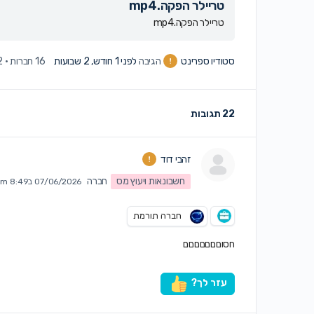
טריילר הפקה.mp4
טריילר הפקה.mp4
סטודיו ספרינט
הגיבה
לפני 1 חודש, 2 שבועות
16 חברות
·
22 
22 תגובות
זהבי דוד
חשבונאות ויעוץ מס
חברה
07/06/2026 ב8:49 am
חברה תורמת
חסוםםםםםםם
עזר לך?