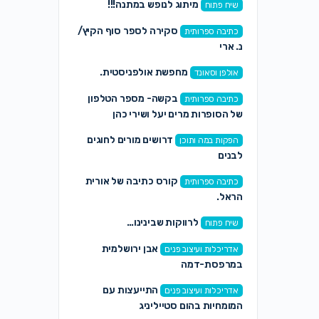
מיתוג לנופש במתנה!!!
שיח פתוח
סקירה לספר סוף הקיץ/
כתיבה ספרותית
נ. ארי
מחפשת אולפניסטית.
אולפן וסאונד
בקשה- מספר הטלפון
כתיבה ספרותית
של הסופרות מרים יעל ושירי כהן
דרושים מורים לחוגים
הפקות במה ותוכן
לבנים
קורס כתיבה של אורית
כתיבה ספרותית
הראל.
לרווקות שבינינו…
שיח פתוח
אבן ירושלמית
אדריכלות ועיצוב פנים
במרפסת-דמה
התייעצות עם
אדריכלות ועיצוב פנים
המומחיות בהום סטייליניג