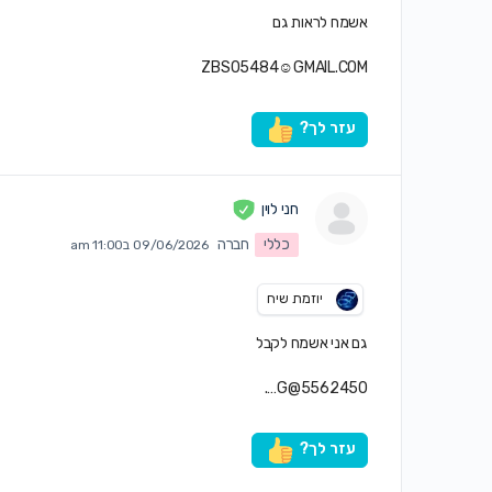
אשמח לראות גם
ZBS05484☺GMAIL.COM
עזר לך?
חני לוין
כללי
חברה
09/06/2026 ב11:00 am
יוזמת שיח
גם אני אשמח לקבל
5562450@G….
עזר לך?