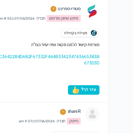
סטודיו ספרינט
מיתוג שיווק ופרסום
חברה
07/06/2026 ב8:55 am
פעילה בקהילה
מצרפת קישור לג'מבו מקווה שזה יעזור בעז"ה
/396C36422B4D682F67332F464B3342347436653838
673D3D
עזר לך?
shani R
הייטק
חברה
07/06/2026 ב9:57 am