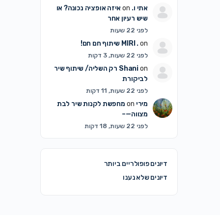
אתי ו.
on
איזה אופציה נכונה? או
שיש רעיון אחר
לפני 22 שעות
on
MIRI .
שיתוף חם חם!
לפני 22 שעות, 3 דקות
on
Shani
רק השליה/ שיתוף שיר
לביקורת
לפני 22 שעות, 11 דקות
מירי
on
מחפשת לקנות שיר לבת
מצווה—–
לפני 22 שעות, 18 דקות
דיונים פופולריים ביותר
דיונים שלא נענו