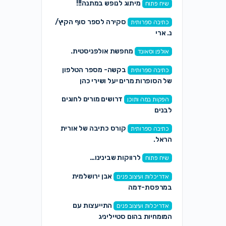
מיתוג לנופש במתנה!!!
שיח פתוח
סקירה לספר סוף הקיץ/
כתיבה ספרותית
נ. ארי
מחפשת אולפניסטית.
אולפן וסאונד
בקשה- מספר הטלפון
כתיבה ספרותית
של הסופרות מרים יעל ושירי כהן
דרושים מורים לחוגים
הפקות במה ותוכן
לבנים
קורס כתיבה של אורית
כתיבה ספרותית
הראל.
לרווקות שבינינו…
שיח פתוח
אבן ירושלמית
אדריכלות ועיצוב פנים
במרפסת-דמה
התייעצות עם
אדריכלות ועיצוב פנים
המומחיות בהום סטייליניג