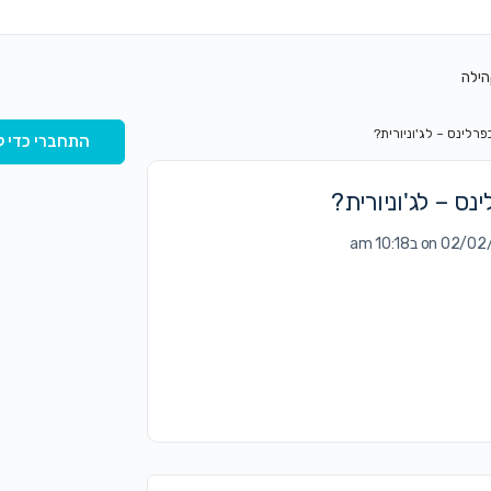
הילה
לינס – לג'וניורית?
התחברי כדי ל
 – לג'וניורית?
on 0 ב10:18 am