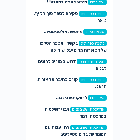
מיתוג לנופש במתנה!!!
שיח פתוח
סקירה לספר סוף הקיץ/
כתיבה ספרותית
נ. ארי
מחפשת אולפניסטית.
אולפן וסאונד
בקשה- מספר הטלפון
כתיבה ספרותית
של הסופרות מרים יעל ושירי כהן
דרושים מורים לחוגים
הפקות במה ותוכן
לבנים
קורס כתיבה של אורית
כתיבה ספרותית
הראל.
לרווקות שבינינו…
שיח פתוח
אבן ירושלמית
אדריכלות ועיצוב פנים
במרפסת-דמה
התייעצות עם
אדריכלות ועיצוב פנים
המומחיות בהום סטייליניג