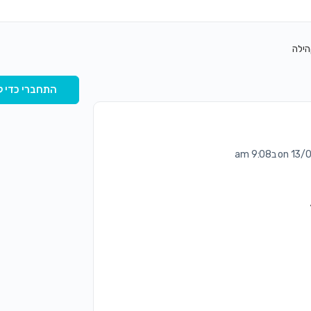
הילה
התחברי כדי ל
o ב9:08 am