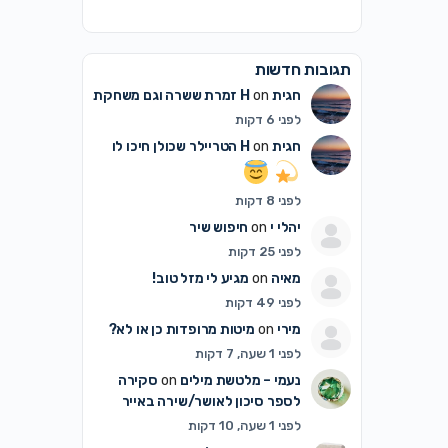
תגובות חדשות
חגית H
on
זמרת ששרה וגם משחקת
לפני 6 דקות
חגית H
on
הטריילר שכולן חיכו לו
לפני 8 דקות
יהלי י
on
חיפוש שיר
לפני 25 דקות
מאיה
on
מגיע לי מזל טוב!
לפני 49 דקות
מירי
on
מיטות מרופדות כן או לא?
לפני 1 שעה, 7 דקות
נעמי – מלטשת מילים
on
סקירה
לספר סיכון לאושר/שירה באייר
לפני 1 שעה, 10 דקות