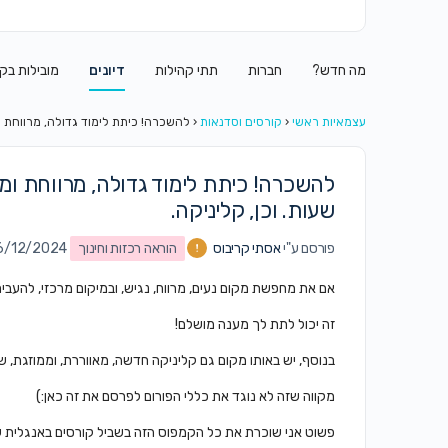
מה חדש?
חברות
תתי קהילות
דיונים
מובילות בק
עצמאיות ראשי
‹
קורסים וסדנאות
‹
להשכרה! כיתת לימוד גדולה, מרווחת ומ
להשכרה! כיתת לימוד גדולה, מרווחת ומא
שעות. וכן, קליניקה.
פורסם ע"י
אסתי קריבוס
הוראה רכזות וחינוך
on 16/12/2024 ב04
אם את מחפשת מקום נעים, מרווח, נגיש, ובמיקום מרכזי, להעביר
זה יכול לתת לך מענה מושלם!
בנוסף, יש באותו מקום גם קליניקה חדשה, מאווררת, וממוזגת, 
מקווה שזה לא נוגד את כללי הפורום לפרסם את זה כאן:)
פשוט אני שוכרת את כל הקמפוס הזה בשביל קורסים באנגלית 