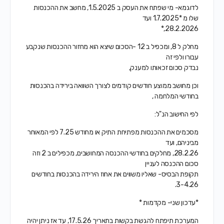
לדוגמא- מי שפתח את העסק ב 1.5.2025, מחשב את ההכנסות
שלו מ *1.7.2025 ועד
28.2.2026,*
מחלק ל 8, ומכפיל ב 12 -הסכום שיצא הוא מחזור ההכנסות שנקבע
עבורו ולפי זה
נבדק סכום זכאותו למענק,
וכן מחושב ממוצע חודשים קודמים לצורך השוואה בירידה בהכנסות
בחודשי המלחמה ,
לפי החישוב הנ"ל:
מסכמים את ההכנסות מפתיחת התיק או מחודש 7.25 לפי המאוחר
מביניהם, ועד
28.2.26, מחלקים בחודשי ההכנסה המחושבים, מכפילים ב 2 וזה
סכום ההכנסה לעניין
תקופת הבסיס- שאליו משווים את אחוז הירידה בהכנסות בחודשים
3-4.26.
*עדכון שני- מקדמות *
המערכת תיפתח להגשת בקשות בתאריך 17.5.26, עד אז ניתן יהיה