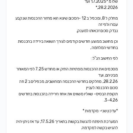
שלו מ *1.7.2025 ועד
28.2.2026,*
מחלק ל 8, ומכפיל ב 12 -הסכום שיצא הוא מחזור ההכנסות שנקבע
עבורו ולפי זה
נבדק סכום זכאותו למענק,
וכן מחושב ממוצע חודשים קודמים לצורך השוואה בירידה בהכנסות
בחודשי המלחמה ,
לפי החישוב הנ"ל:
מסכמים את ההכנסות מפתיחת התיק או מחודש 7.25 לפי המאוחר
מביניהם, ועד
28.2.26, מחלקים בחודשי ההכנסה המחושבים, מכפילים ב 2 וזה
סכום ההכנסה לעניין
תקופת הבסיס- שאליו משווים את אחוז הירידה בהכנסות בחודשים
3-4.26.
*עדכון שני- מקדמות *
המערכת תיפתח להגשת בקשות בתאריך 17.5.26, עד אז ניתן יהיה
להגיש בקשה למקדמה.