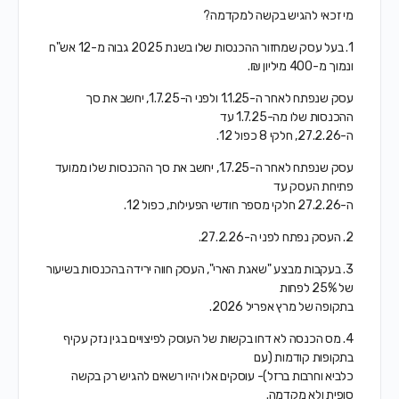
מי זכאי להגיש בקשה למקדמה?
1. בעל עסק שמחזור ההכנסות שלו בשנת 2025 גבוה מ-12 אש"ח
ונמוך מ-400 מיליון ₪.
עסק שנפתח לאחר ה-1.1.25 ולפני ה-1.7.25, יחשב את סך
ההכנסות שלו מה-1.7.25 עד
ה-27.2.26, חלקי 8 כפול 12.
עסק שנפתח לאחר ה-1.7.25, יחשב את סך ההכנסות שלו ממועד
פתיחת העסק עד
ה-27.2.26 חלקי מספר חודשי הפעילות, כפול 12.
2. העסק נפתח לפני ה-27.2.26.
3. בעקבות מבצע "שאגת הארי", העסק חווה ירידה בהכנסות בשיעור
של 25% לפחות
בתקופה של מרץ אפריל 2026.
4. מס הכנסה לא דחו בקשות של העוסק לפיצויים בגין נזק עקיף
בתקופות קודמות (עם
כלביא וחרבות ברזל)- עוסקים אלו יהיו רשאים להגיש רק בקשה
סופית ולא מקדמה.