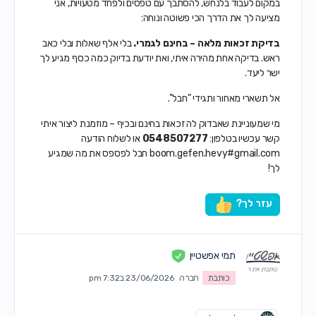
במקום לעבוד בלנחש, להסתבך עם טפסים ולפחד מטעויות, אני
מציעה לך את הדרך הכי פשוטה ונוחה:
בדיקת זכאות מלאה – בחינם לגמרי.
בלי אלף שאלות ובלי כאב
ראש. בדיקה אחת מהירה איתי, ואת יודעת בדיוק כמה כסף מגיע לך
ישר ליעד.
אל תשארי מאחור ותגידי "חבל".
מי שמעוניינת שאבדוק לה זכאות בחינם ובכיף – מוזמנת ליצור איתי
קשר עכשיו בטלפון:
0548507277
או לשלוח הודעה
boom.gefen.hevy#gmail.com חבל לפספס את מה שמגיע
לך!
עזר לך?
תמי אפשטיין
כותבת
חברה
23/06/2026 ב7:32 pm