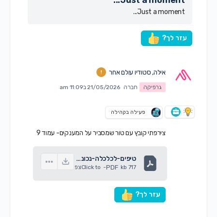
Just a moment...
Just a moment...
עזר לך?
אילה, סטודיו עולם אחר
גרפיקה
חברה
21/05/2026 ב11:09 am
פעילה בקהילה
צירפתי קובץ עם טור שמסביר על המענקים- עמוד 9
טיפים-לכלכלה-נכונה-חוברת-מספר-53.pdf
717 kb
PDF
-
Click to
צפיה
עזר לך?