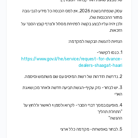
עסק שנפתח בשנת 2026, אין למס הכנסה כל מידע לגבי גובה
מחזור ההכנסות שלו,
ולכן יהיה עליו לבצע בקשה לפתיחת מסלול ולצרף קובץ הסבר על
הזכאות.
הנחיות להגשת הבקשה למקדמה:
1. כנסו לקישור-
https://www.gov.il/he/service/request-for-dvance-
dealers-shaagat-haari
2. נדרשת הזדהות של רשות המיסים עם שם משתמש וסיסמה.
3. יש לבחור- נזק עקיף-הגשת תביעה חדשה ולאחר מכן שאגת
הארי
4. מופיעם במסך דברי הסבר- לקרוא ולסמן וי לאישור וללחוץ על
"התחלת תהליך
ההגשה"
5. לבחור באפשרות- מקדמה כלל ארצי