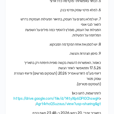
5. לבחור באפשרות- מקדמה כלל ארצי
6. למלא פרטי עוסק ופרטי בנק
7. יש למלא נתונים על העסק, בתיאור הפעילות העסקית נדרש
לתאר לגבי אופי
הפעילות של העסק, מומלץ להוסיף כמה מילים על השפעת
המלחמה על הפעילות.
8. יש לסמן את אחוז המקדמה המבוקש.
9. סימון הצהרות והגשה.
כאמור, האפשרות להגשת בקשה סופית תיפתח רק בתאריך
17.5.26 ותתאפשר לאחר הגשת
דיווחי מע"מ לחודש אפריל 2026 (לעוסקים מורשים) ודיווחי הצהרת
עוסק פטור
(לעוסקים פטורים).
להתרשמות, לחצו כאן!
https://drive.google.com/file/d/14tyXIp6DPI0ChswgH
<
;
Agrt4rhcQSuzous/view?usp=sharing&gt
‫בתאריך יום ד׳, 20 במאי 2026 ב-23:48 מאת קדם