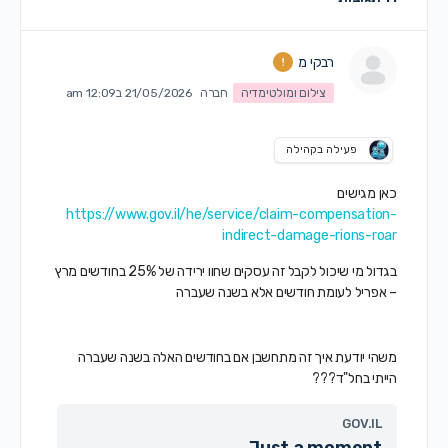
רבקי מ
צילום ומולטימדיה
חברה
21/05/2026 ב12:09 am
פעילה בקהילה
כאן מגישים
https://www.gov.il/he/service/claim-compensation-
indirect-damage-rions-roar
בגדול מי שיכול לקבל זה עסקים שחוו ירידה של 25% בחודשים מרץ
– אפריל לעומת חודשים אלא בשנה שעברה
משהי יודעת איך זה מתחשבן אם בחודשים האלה בשנה שעברה
הייתי בחל"ד???
GOV.IL