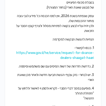
בטבלת סכומי הפיצויים
של מבצע שאגת הארי (בחוזר המצורף).
עסק שנפתח בשנת 2026, אין למס הכנסה כל מידע לגבי גובה
מחזור ההכנסות שלו,
ולכן יהיה עליו לבצע בקשה לפתיחת מסלול ולצרף קובץ הסבר על
הזכאות.
הנחיות להגשת הבקשה למקדמה:
1. כנסו לקישור-
https://www.gov.il/he/service/request-for-dvance-
dealers-shaagat-haari
2. נדרשת הזדהות של רשות המיסים עם שם משתמש וסיסמה.
3. יש לבחור- נזק עקיף-הגשת תביעה חדשה ולאחר מכן שאגת
הארי
4. מופיעם במסך דברי הסבר- לקרוא ולסמן וי לאישור וללחוץ על
"התחלת תהליך
ההגשה"