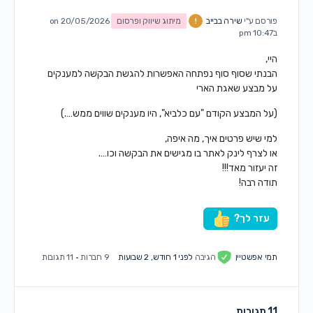
פורסם ע"י
שירה בבייב
מיתוג שיווק ופרסום
on 20/05/2026
ב10:47 pm
היי,
הבנתי שסוף סוף נפתחה האפשרות להגשת הבקשה למענקים
על מבצע שאגת הארי
(על המבצע הקודם "עם כלביא", היו מענקים שווים ממש….)
למי שיש פרטים איך, מה איפה,
או לצרף לינק לאתר בו מגישים את הבקשה וכו….
זה יעזור מאד!!!
תודה רבה!
עזר לך?
תמי אפשטיין
הגיבה
לפני 1 חודש, 2 שבועות
9 חברות
·
11 תגובות
11 תגובות