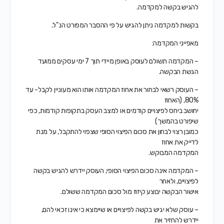
להגיש בקשה למקדמה.
בקשות למקדמה ניתן להגיש על פי ההסבר המפורט הנ"ל.
מאפייני המקדמה:
– המקדמה תשולם לעוסק באופן מיידי תוך 7 ימי עסקים ממועד
הגשת הבקשה.
– העוסק רשאי לבחור את אחוז המקדמה אותו הוא מעוניין לקבל- עד
80%, (האחוז
יחושב ביחס לפיצויים קודמים או למצב העסק בתקופות קודמות, כפי
שיפורט בהמשך)
כמובן רצוי לבחון את סכום הפיצוי הסופי שצפוי להתקבל, על מנת
לדייק את אחוז
המקדמה המבוקש.
– המקדמה אינה סכום הפיצוי הסופי, העוסק יידרש להגיש בקשה
לפיצויים, ולאחר
אישור הבקשה יבוצע קיזוז מול סכום המקדמה ששולם.
– עוסק שלא יגיש בקשה לפיצויים או שיימצא כי אינו זכאי להם,
יידרש להחזיר את