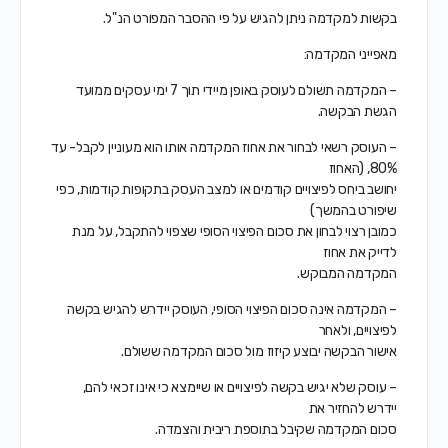
בקשות למקדמה ניתן להגיש על פי ההסבר המפורט הנ"ל.
מאפייני המקדמה:
– המקדמה תשולם לעוסק באופן מיידי תוך 7 ימי עסקים ממועד
הגשת הבקשה.
– העוסק רשאי לבחור את אחוז המקדמה אותו הוא מעוניין לקבל- עד
80%, (האחוז
יחושב ביחס לפיצויים קודמים או למצב העסק בתקופות קודמות, כפי
שיפורט בהמשך)
כמובן רצוי לבחון את סכום הפיצוי הסופי שצפוי להתקבל, על מנת
לדייק את אחוז
המקדמה המבוקש.
– המקדמה אינה סכום הפיצוי הסופי, העוסק יידרש להגיש בקשה
לפיצויים, ולאחר
אישור הבקשה יבוצע קיזוז מול סכום המקדמה ששולם.
– עוסק שלא יגיש בקשה לפיצויים או שיימצא כי אינו זכאי להם,
יידרש להחזיר את
סכום המקדמה שקיבל בתוספת ריבית והצמדה.