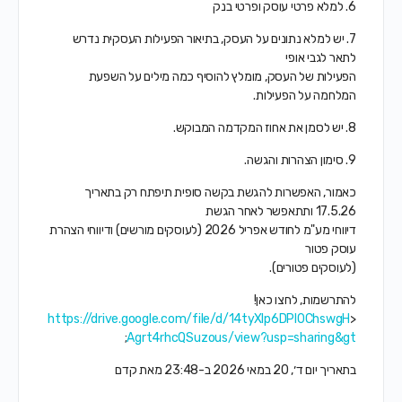
6. למלא פרטי עוסק ופרטי בנק
7. יש למלא נתונים על העסק, בתיאור הפעילות העסקית נדרש
לתאר לגבי אופי
הפעילות של העסק, מומלץ להוסיף כמה מילים על השפעת
המלחמה על הפעילות.
8. יש לסמן את אחוז המקדמה המבוקש.
9. סימון הצהרות והגשה.
כאמור, האפשרות להגשת בקשה סופית תיפתח רק בתאריך
17.5.26 ותתאפשר לאחר הגשת
דיווחי מע"מ לחודש אפריל 2026 (לעוסקים מורשים) ודיווחי הצהרת
עוסק פטור
(לעוסקים פטורים).
להתרשמות, לחצו כאן!
https://drive.google.com/file/d/14tyXIp6DPI0ChswgH
<
;
Agrt4rhcQSuzous/view?usp=sharing&gt
‫בתאריך יום ד׳, 20 במאי 2026 ב-23:48 מאת קדם