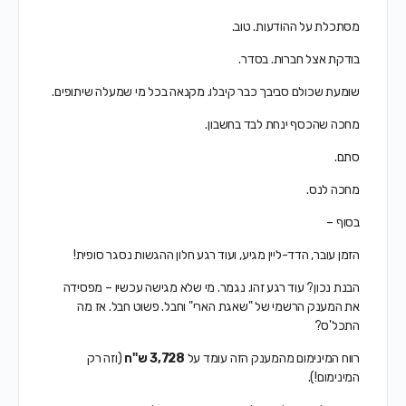
מסתכלת על ההודעות. טוב.
בודקת אצל חברות. בסדר.
שומעת שכולם סביבך כבר קיבלו. מקנאה בכל מי שמעלה שיתופים.
מחכה שהכסף ינחת לבד בחשבון.
סתם.
מחכה לנס.
בסוף –
הזמן עובר, הדד-ליין מגיע, ועוד רגע חלון ההגשות נסגר סופית!
הבנת נכון? עוד רגע זהו. נגמר. מי שלא מגישה עכשיו – מפסידה
את המענק הרשמי של "שאגת הארי" וחבל. פשוט חבל. אז מה
התכל'ס?
רווח המינימום מהמענק הזה עומד על
3,728 ש"ח
(וזה רק
המינימום!).