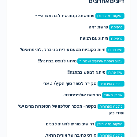
דיונים אחרונים
מחפשת לקנות שיר לבת מצווה—–
הפקות במה ותוכן
פרשת ראה
גרפיקה
מיתוג עם תנועה
גרפיקה
חיות בקוביות מטעם עירית בני ברק, למי מתאים?
שיח פתוח
מיתוג לנופש במתנה!!!
עיצוב והפקת אירועים ושמחות
מיתוג לנופש במתנה!!!
שיח פתוח
סקירה לספר סוף הקיץ/ נ. ארי
כתיבה ספרותית
מחפשת אולפניסטית.
אולפן וסאונד
בקשה- מספר הטלפון של הסופרות מרים יעל
כתיבה ספרותית
ושירי כהן
דרושים מורים לחוגים לבנים
הפקות במה ותוכן
קורס כתיבה של אורית הראל.
כתיבה ספרותית