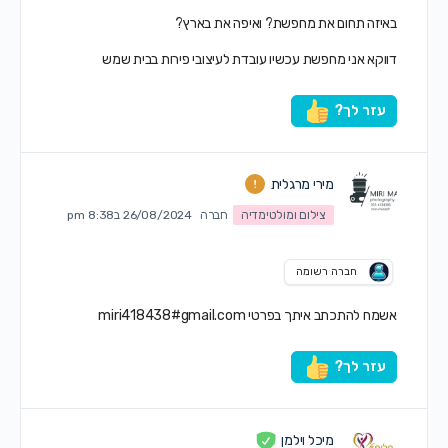
באיזה תחום את מחפשת? ואיפה את בארץ?
דווקא אני מחפשת עכשיו עובדת לעיצובי פירות בבית שמש
עזר לך?
מירי מרגלית
צילום ומולטימדיה
חברה
26/08/2024 ב8:38 pm
חברה רשומה
אשמח להתכתב איתך בפרטי miri418438#gmail.com
עזר לך?
מיכל וילמן