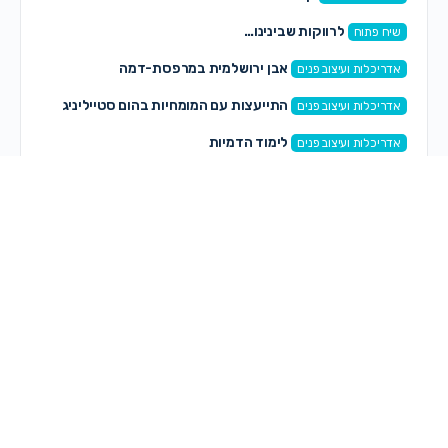
לרווקות שבינינו…
שיח פתוח
אבן ירושלמית במרפסת-דמה
אדריכלות ועיצוב פנים
התייעצות עם המומחיות בהום סטייליניג
אדריכלות ועיצוב פנים
לימוד הדמיות
אדריכלות ועיצוב פנים
תגובות חדשות
אתי מ
on
פסיכיאטרית
לפני 25 דקות
טובי וינברג ניהול תזמורות
on
מה עושים עם זה??
לפני 1 שעה, 42 דקות
מירי
on
זמרת ששרה וגם משחקת
לפני 2 שעות, 9 דקות
רותי ז.
on
טריילר של בלאק אאוט
לפני 2 שעות, 10 דקות