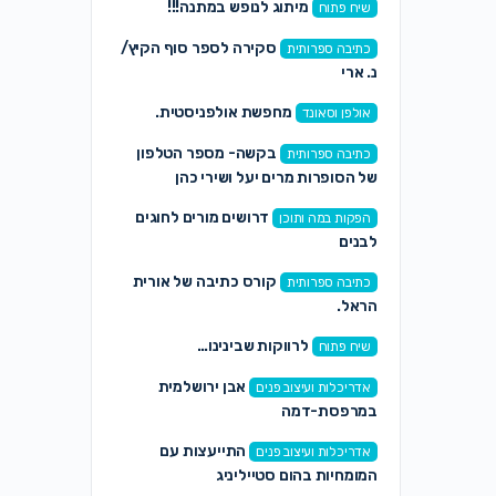
מיתוג לנופש במתנה!!!
שיח פתוח
סקירה לספר סוף הקיץ/
כתיבה ספרותית
נ. ארי
מחפשת אולפניסטית.
אולפן וסאונד
בקשה- מספר הטלפון
כתיבה ספרותית
של הסופרות מרים יעל ושירי כהן
דרושים מורים לחוגים
הפקות במה ותוכן
לבנים
קורס כתיבה של אורית
כתיבה ספרותית
הראל.
לרווקות שבינינו…
שיח פתוח
אבן ירושלמית
אדריכלות ועיצוב פנים
במרפסת-דמה
התייעצות עם
אדריכלות ועיצוב פנים
המומחיות בהום סטייליניג