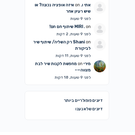
אתי ו.
on
איזה אופציה נכונה? או
שיש רעיון אחר
לפני 9 שעות
on
MIRI .
שיתוף חם חם!
לפני 9 שעות, 2 דקות
on
Shani
רק השליה/ שיתוף שיר
לביקורת
לפני 9 שעות, 11 דקות
מירי
on
מחפשת לקנות שיר לבת
מצווה—–
לפני 9 שעות, 18 דקות
דיונים פופולריים ביותר
דיונים שלא נענו