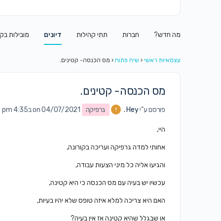
מה חדש?
חברות
תתי קהילות
דיונים
מובילות בק
עצמאיות ראשי
‹
שיח פתוח
‹
מס הכנסה- קטינים.
מס הכנסה- קטינים.
פורסם ע"י
Hey .
גרפיקה
on 04/07/2021 ב4:35 pm
היי,
אחותי למדה גרפיקה ועריכה בקורונה,
והגיעו אליה כל מיני הצעות עבודה,
עכשיו יש בעיה עם מס הכנסה כי היא קטינה,
האם היא צריכה למלא איזה טופס שלא יהיו בעיות,
או שבגלל שהיא קטינה אז אין בעיה?