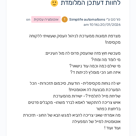
לחוות דעתכן המלומדת
פורסם ע"י
Simplife automations
אוטומציה עסקית
on
20/01/2026 ב10:16 am
מצרפת תמונות ממערכת לניהול העסק שעשיתי ללקוחה
מקסימה!
מעכשיו חוץ מזה שהעסק פרוס לה מול העיניים:
מי לומד מה ומתי?
מי שילם כמה וכמה עוד נישאר?
איזה חוג הכי מומלץ לכיתות ד?
יש לה נוחות מקסימלית- הודעות, סיכמום תזכורות- הכל
המערכת מבצעת לה אוטומטית!
שליחת מייל לתלמיד?- ישירות מהמערכת
אויש צריכה להתקשר לאמא לברר משהו- מקבלים פרטים
בליחצת כפתור
מה אמרתי שאני צריכה להביא למגש הבא של החוג- תזכורת
אוטומטית למייל של המפעילה
ועוד ועוד !