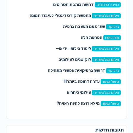
דרושה כותבת תסריטים
כתיבה ספרותית
מחפשת קורס דיגטלי לעיבוד תמונה
צילום ומולטימדיה
שת"פ עם מעצבת גרפית
גרפיקה
הפרשת חלה
שיח פתוח
לימוד צילומי וידיאו—
צילום ומולטימדיה
לוקישנים לצילומים
צילום ומולטימדיה
דרושה גרפיקאית אפשרי מתחילה
גרפיקה
עזרה דחופה ביותר!!!
טיפול ואימון
צילומי כיתה א
צילום ומולטימדיה
מי לא רוצה להיות ראויה?
טיפול ואימון
תגובות חדשות