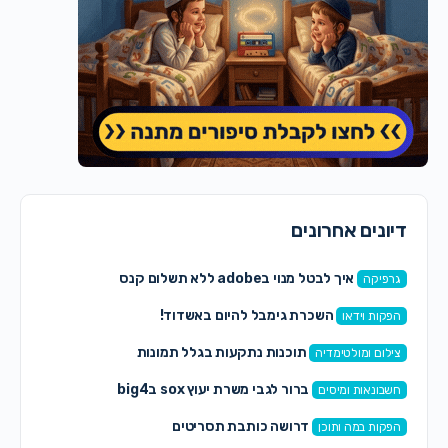
דיונים אחרונים
איך לבטל מנוי בadobe ללא תשלום קנס
גרפיקה
השכרת גימבל להיום באשדוד!
הפקות וידאו
תוכנות נתקעות בגלל תמונות
צילום ומולטימדיה
ברור לגבי משרת יעוץ sox בbig4
חשבונאות ומיסים
דרושה כותבת תסריטים
הפקות במה ותוכן