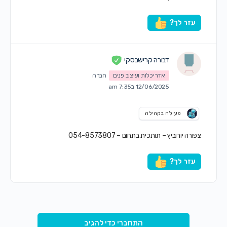
עזר לך?
דבורה קרישבסקי
אדריכלות ועיצוב פנים
חברה
12/06/2025 ב7:35 am
פעילה בקהילה
צפורה יורוביץ – תותכית בתחום – 054-8573807
עזר לך?
התחברי כדי להגיב