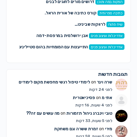
דרושים מורים לחוגים לבנים
הפקות במה ותוכן
קורס כתיבה של אורית הראל.
כתיבה ספרותית
לרווקות שבינינו…
שיח פתוח
אבן ירושלמית במרפסת-דמה
אדריכלות ועיצוב פנים
התייעצות עם המומחיות בהום סטייליניג
אדריכלות ועיצוב פנים
תגובות חדשות
שרה וינר
on
לימודי טיפול רגשי מחפשת מקום לימודים
לפני 24 דקות
אתי מ
on
פסיכיאטרית
לפני 4 שעות, 16 דקות
טובי וינברג ניהול תזמורות
on
מה עושים עם זה??
לפני 5 שעות, 33 דקות
מירי
on
זמרת ששרה וגם משחקת
לפני 5 שעות, 59 דקות