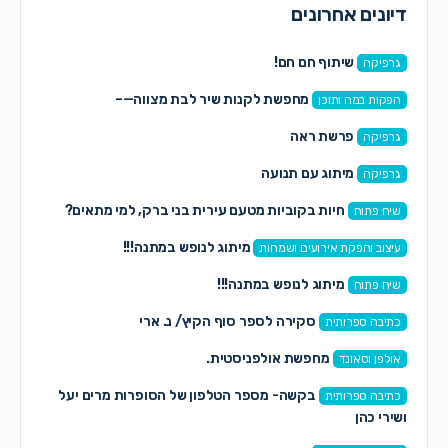
דיונים אחרונים
שיתוף חם חם!
גרפיקה
מחפשת לקנות שיר לבת מצווה—–
הפקות במה ותוכן
פרשת ראה
גרפיקה
מיתוג עם תנועה
גרפיקה
חיות בקוביות מטעם עירית בני ברק, למי מתאים?
שיח פתוח
מיתוג לנופש במתנה!!!
עיצוב והפקת אירועים ושמחות
מיתוג לנופש במתנה!!!
שיח פתוח
סקירה לספר סוף הקיץ/ נ. ארי
כתיבה ספרותית
מחפשת אולפניסטית.
אולפן וסאונד
בקשה- מספר הטלפון של הסופרות מרים יעל
כתיבה ספרותית
ושירי כהן