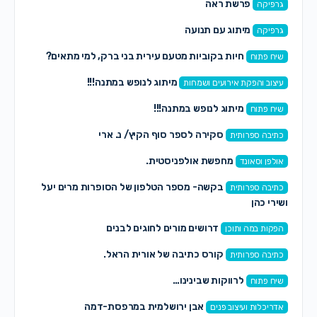
פרשת ראה
גרפיקה
מיתוג עם תנועה
גרפיקה
חיות בקוביות מטעם עירית בני ברק, למי מתאים?
שיח פתוח
מיתוג לנופש במתנה!!!
עיצוב והפקת אירועים ושמחות
מיתוג לנופש במתנה!!!
שיח פתוח
סקירה לספר סוף הקיץ/ נ. ארי
כתיבה ספרותית
מחפשת אולפניסטית.
אולפן וסאונד
בקשה- מספר הטלפון של הסופרות מרים יעל
כתיבה ספרותית
ושירי כהן
דרושים מורים לחוגים לבנים
הפקות במה ותוכן
קורס כתיבה של אורית הראל.
כתיבה ספרותית
לרווקות שבינינו…
שיח פתוח
אבן ירושלמית במרפסת-דמה
אדריכלות ועיצוב פנים