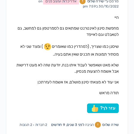
פורסם ע"י
שירה שלוס
אדריכלות ועיצוב פנים
on
30/10/2022 ב7:59 pm
היי
מחפשת סינון לאינטרנט שמתאים גם לסמרטפון גם למחשב, גם
לטאבלט וגם לאייפד
שיסנן כמו שצריך, (למהדרין כמו שאומרים
) ומצד שני לא
מסתיר תמונות או תכנים שאין אתם בעיה..
שלא מאט ושאפשר לעבוד איתו בנח, יודעת שזה לא מעט דרישות
אבל אשמח להצעות מנסיון..
אני עוד לא מצאתי סינון מושלם, אז אשמח לעזרתכן
תודה מראש
עזר לך?
שירה שלוס
הגיבה
לפני 3 שנים, 9 חודשים
2 חברות
·
2 תגובות