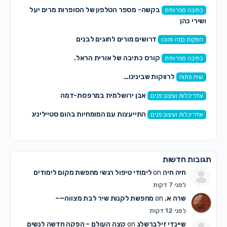
בקשה- מספר הטלפון של הסופרות מרים יעל
כתיבה ספרותית
ושירי כהן
דרושים מורים לחוגים לבנים
הפקות במה ותוכן
קורס כתיבה של אורית הראל.
כתיבה ספרותית
לרווקות שבינינו…
שיח פתוח
אבן ירושלמית במרפסת-דמה
אדריכלות ועיצוב פנים
התייעצות עם המומחיות בהום סטייליניג
אדריכלות ועיצוב פנים
תגובות חדשות
חיה חיה
on
לימודי טיפול רגשי מחפשת מקום לימודים
לפני 7 דקות
שרה א.
on
מחפשת לקנות שיר לבת מצווה—–
לפני 12 דקות
שיינדי זילברשלג
on
קצה העולם – הפקה חדשה לנשים