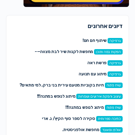
דיונים אחרונים
שיתוף חם חם!
גרפיקה
מחפשת לקנות שיר לבת מצווה—–
הפקות במה ותוכן
פרשת ראה
גרפיקה
מיתוג עם תנועה
גרפיקה
חיות בקוביות מטעם עירית בני ברק, למי מתאים?
שיח פתוח
מיתוג לנופש במתנה!!!
עיצוב והפקת אירועים ושמחות
מיתוג לנופש במתנה!!!
שיח פתוח
סקירה לספר סוף הקיץ/ נ. ארי
כתיבה ספרותית
מחפשת אולפניסטית.
אולפן וסאונד