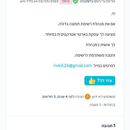
פורסם ע"י
רבקי בלומנברג
טיפול
on 02/03/2022 ב1:11 pm
הי,
אם את מנהלת רשימת תפוצה גדולה,
מציעה לך עסקת בארטר אטרקטיבית במיוחד.
לך אישית כמנהלת
והטבה משתלמת לרשימה.
לפרטים במייל:
rivki626@gmail.com
עזר לך?
משתמש לא ידוע
הגיבה
לפני 4 שנים, 5 חודשים
2 חברות
·
1 תגובה
1 תגובה