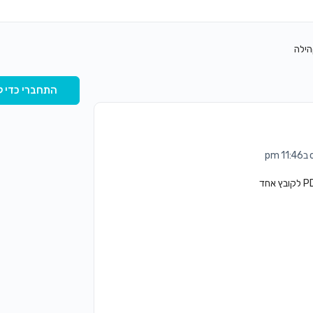
הילה
התחברי כדי ל
p