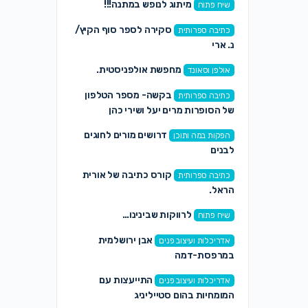
מיתוג לנופש במתנה!!!
שיח פתוח
סקירה לספר סוף הקיץ/
כתיבה ספרותית
נ. ארי
מחפשת אולפניסטית.
אולפן וסאונד
בקשה- מספר הטלפון
כתיבה ספרותית
של הסופרות מרים יעל ושירי כהן
דרושים מורים לחוגים
הפקות במה ותוכן
לבנים
קורס כתיבה של אורית
כתיבה ספרותית
הראל.
לרווקות שבינינו…
שיח פתוח
אבן ירושלמית
אדריכלות ועיצוב פנים
במרפסת-דמה
התייעצות עם
אדריכלות ועיצוב פנים
המומחיות בהום סטייליניג