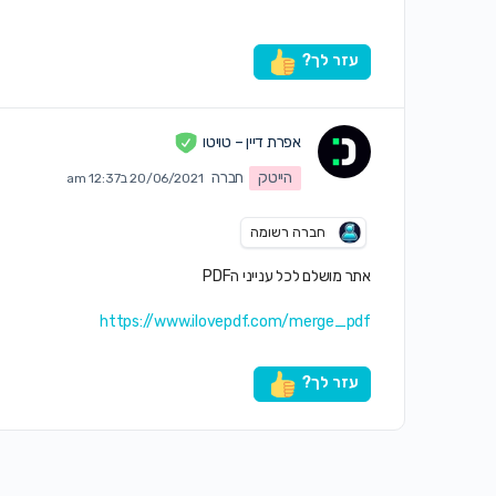
עזר לך?
אפרת דיין – טויטו
הייטק
חברה
20/06/2021 ב12:37 am
חברה רשומה
אתר מושלם לכל ענייני הPDF
https://www.ilovepdf.com/merge_pdf
עזר לך?