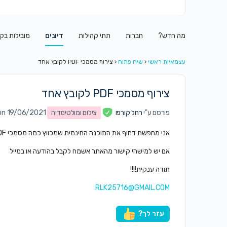
מה חדש?
חברות
תתי קהילות
דיונים
מובילות בק
עצמאיות ראשי
‹
שיח פתוח
‹
צירוף מסמכי PDF לקובץ אחד
צירוף מסמכי PDF לקובץ אחד
פורסם ע"י
רחל קורפו
צילום ומולטימדיה
on 19/06/2021 ב11:46 m
אני מחפשת דחוף את התוכנה החינמית שמכווץ כמה מסמכי PDF לקובץ אחד
אם יש למישהי קישור מהאתר אשמח לקבל בהודעה או במייל
תודה ענקית!!!!
RLK25716@GMAIL.COM
עזר לך?