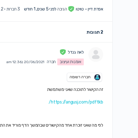
אפרת דיין – טויטו
הגיבה
לפני 5 שנים, 1 חודש
3 חברות
·
2 תגובות
2 תגובות
לאה גנדל
אומנות ועיצוב
חברה
20/06/2021 ב12:36 am
חברה רשומה
זה הקישור לתוכנה שאני משתמשת
https://angusj.com/pdftkb/
לפי מה שאני זוכרת אחד מהקישורים שבהמשך הדף מוריד את התוכנה קוראים 