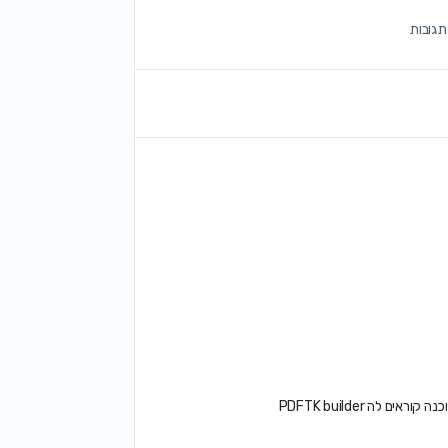
לה PDFTK builder