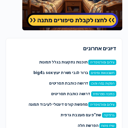
דיונים אחרונים
תוכנות נתקעות בגלל תמונות
צילום ומולטימדיה
ברור לגבי משרת יעוץ sox בbig4
חשבונאות ומיסים
דרושה כותבת תסריטים
הפקות במה ותוכן
דרושה כותבת תסריטים
כתיבה ספרותית
מחפשת קורס דיגטלי לעיבוד תמונה
צילום ומולטימדיה
שת"פ עם מעצבת גרפית
גרפיקה
הפרשת חלה
שיח פתוח