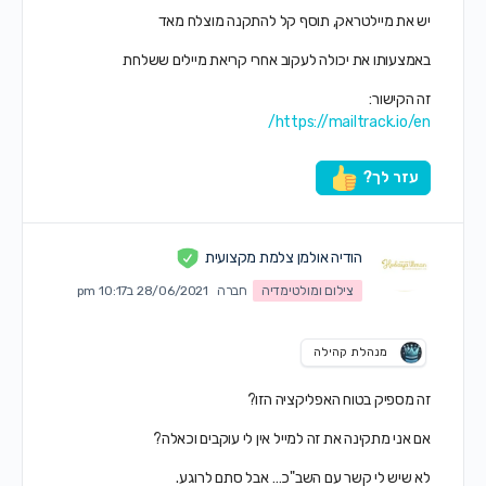
יש את מיילטראק, תוסף קל להתקנה מוצלח מאד
באמצעותו את יכולה לעקוב אחרי קריאת מיילים ששלחת
זה הקישור:
https://mailtrack.io/en/
עזר לך?
הודיה אולמן צלמת מקצועית
צילום ומולטימדיה
חברה
28/06/2021 ב10:17 pm
מנהלת קהילה
זה מספיק בטוח האפליקציה הזו?
אם אני מתקינה את זה למייל אין לי עוקבים וכאלה?
לא שיש לי קשר עם השב"כ… אבל סתם לרוגע.