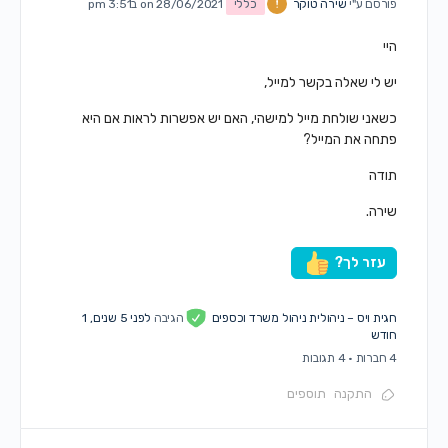
פורסם ע"י
שירה טוקר
כללי
on 28/06/2021 ב3:51 pm
היי
יש לי שאלה בקשר למייל,
כשאני שולחת מייל למישהי, האם יש אפשרות לראות אם היא
פתחה את המייל?
תודה
שירה.
עזר לך?
חגית ויס – ניהולית ניהול משרד וכספים
הגיבה
לפני 5 שנים, 1
חודש
4 חברות
·
4 תגובות
התקנה
תוספים