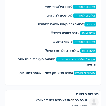
לימוד צילומי וידיאו—
צילום ומולטימדיה
לוקישנים לצילומים
צילום ומולטימדיה
דרושה גרפיקאית אפשרי מתחילה
גרפיקה
עזרה דחופה ביותר!!!
טיפול ואימון
צילומי כיתה א
צילום ומולטימדיה
מי לא רוצה להיות ראויה?
טיפול ואימון
מחפשת מעצבת ובונת אתר
Web Design וורדפרס ואלמנטור
תדמית
שאלה על עוסק פטור – אשמח לתשובות
חשבונאות ומיסים
תגובות חדשות
שירה בר
on
מי לא רוצה להיות ראויה?
לפני 7 דקות