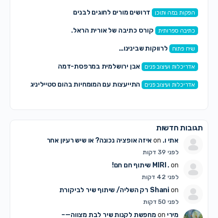
דרושים מורים לחוגים לבנים
הפקות במה ותוכן
קורס כתיבה של אורית הראל.
כתיבה ספרותית
לרווקות שבינינו…
שיח פתוח
אבן ירושלמית במרפסת-דמה
אדריכלות ועיצוב פנים
התייעצות עם המומחיות בהום סטייליניג
אדריכלות ועיצוב פנים
תגובות חדשות
אתי ו.
on
איזה אופציה נכונה? או שיש רעיון אחר
לפני 39 דקות
on
MIRI .
שיתוף חם חם!
לפני 42 דקות
on
Shani
רק השליה/ שיתוף שיר לביקורת
לפני 50 דקות
מירי
on
מחפשת לקנות שיר לבת מצווה—–