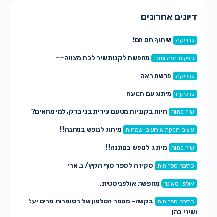
דיונים אחרונים
שיתוף חם חם!
גרפיקה
מחפשת לקנות שיר לבת מצווה—–
הפקות במה ותוכן
פרשת ראה
גרפיקה
מיתוג עם תנועה
גרפיקה
חיות בקוביות מטעם עירית בני ברק, למי מתאים?
שיח פתוח
מיתוג לנופש במתנה!!!
עיצוב והפקת אירועים ושמחות
מיתוג לנופש במתנה!!!
שיח פתוח
סקירה לספר סוף הקיץ/ נ. ארי
כתיבה ספרותית
מחפשת אולפניסטית.
אולפן וסאונד
בקשה- מספר הטלפון של הסופרות מרים יעל
כתיבה ספרותית
ושירי כהן