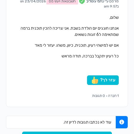
פורסם ע"י
נחמי גוטליב
חשבונאות ויעוץ מס
on 23/04/2026
ב9:57 am
שלום,
אנחנו חוגגים יום הולדת בשבת. אני צריכה להכין תוכנית ברמה
שמתאימה ל6 זוגות נשואים.
אם יש למישהי רעיון, תוכנית, כיוון, משהו. יעזור לי מאד
כל רעיון יתקבל בברכה, תודה מראש
עזר לך?
1 חברה
·
0 תגובות
עוד לא נכתבו תגובות לדיון זה.