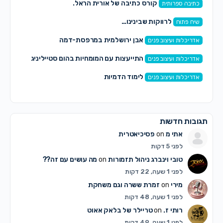
קורס כתיבה של אורית הראל.
כתיבה ספרותית
לרווקות שבינינו…
שיח פתוח
אבן ירושלמית במרפסת-דמה
אדריכלות ועיצוב פנים
התייעצות עם המומחיות בהום סטייליניג
אדריכלות ועיצוב פנים
לימוד הדמיות
אדריכלות ועיצוב פנים
תגובות חדשות
אתי מ
on
פסיכיאטרית
לפני 5 דקות
טובי וינברג ניהול תזמורות
on
מה עושים עם זה??
לפני 1 שעה, 22 דקות
מירי
on
זמרת ששרה וגם משחקת
לפני 1 שעה, 48 דקות
רותי ז.
on
טריילר של בלאק אאוט
לפני 1 שעה, 49 דקות