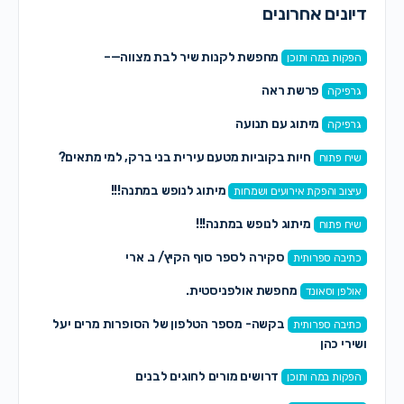
דיונים אחרונים
מחפשת לקנות שיר לבת מצווה—–
הפקות במה ותוכן
פרשת ראה
גרפיקה
מיתוג עם תנועה
גרפיקה
חיות בקוביות מטעם עירית בני ברק, למי מתאים?
שיח פתוח
מיתוג לנופש במתנה!!!
עיצוב והפקת אירועים ושמחות
מיתוג לנופש במתנה!!!
שיח פתוח
סקירה לספר סוף הקיץ/ נ. ארי
כתיבה ספרותית
מחפשת אולפניסטית.
אולפן וסאונד
בקשה- מספר הטלפון של הסופרות מרים יעל
כתיבה ספרותית
ושירי כהן
דרושים מורים לחוגים לבנים
הפקות במה ותוכן