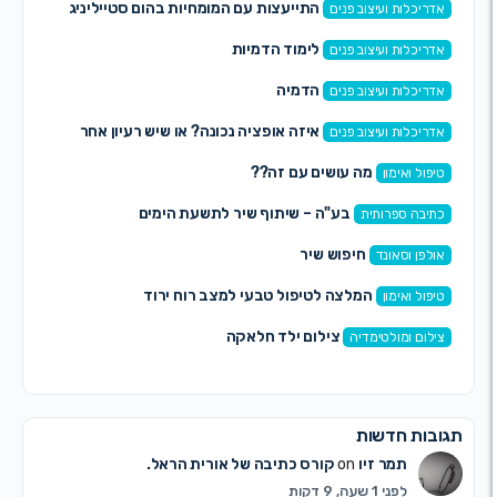
התייעצות עם המומחיות בהום סטייליניג
ריכלות ועיצוב פנים
לימוד הדמיות
ריכלות ועיצוב פנים
הדמיה
ריכלות ועיצוב פנים
איזה אופציה נכונה? או שיש רעיון אחר
ריכלות ועיצוב פנים
מה עושים עם זה??
פול ואימון
בע"ה – שיתוף שיר לתשעת הימים
יבה ספרותית
חיפוש שיר
לפן וסאונד
המלצה לטיפול טבעי למצב רוח ירוד
פול ואימון
צילום ילד חלאקה
לום ומולטימדיה
בות חדשות
תמר זיו
on
קורס כתיבה של אורית הראל.
לפני 1 שעה, 9 דקות