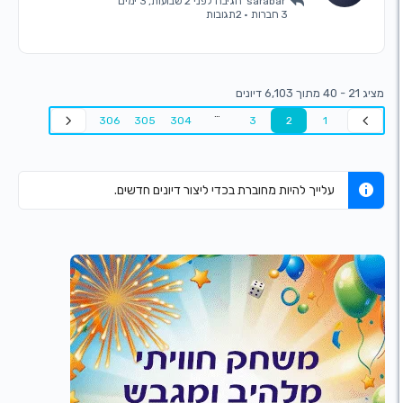
sarabar
הגיבה
לפני 2 שבועות, 3 ימים
3 חברות
·
2תגובות
…
306
305
304
3
2
1
עלייך להיות מחוברת בכדי ליצור דיונים חדשים.