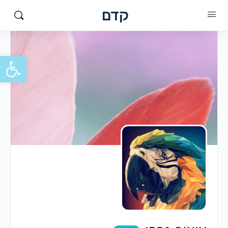
קדם
פתח סרגל