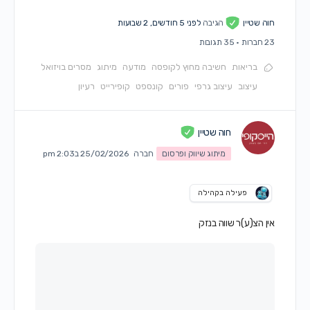
חוה שטיין
הגיבה
לפני 5 חודשים, 2 שבועות
23 חברות
·
35 תגובות
בריאות
חשיבה מחוץ לקופסה
מודעה
מיתוג
מסרים בויזואל
עיצוב
עיצוב גרפי
פורים
קונספט
קופירייט
רעיון
חוה שטיין
מיתוג שיווק ופרסום
חברה
25/02/2026 ב2:03 pm
פעילה בקהילה
אין הצ(ע)ר שווה בנזק