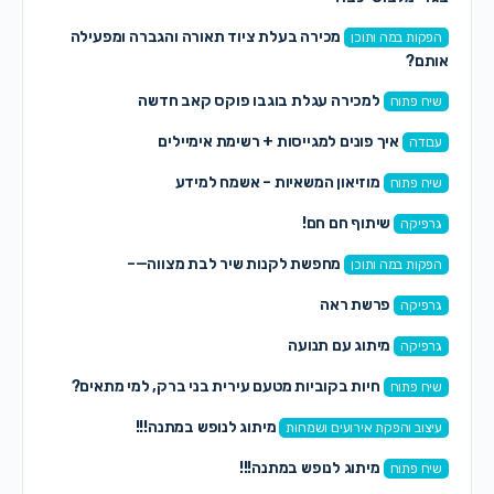
מכירה בעלת ציוד תאורה והגברה ומפעילה
הפקות במה ותוכן
אותם?
למכירה עגלת בוגבו פוקס קאב חדשה
שיח פתוח
איך פונים למגייסות + רשימת אימיילים
עבודה
מוזיאון המשאיות – אשמח למידע
שיח פתוח
שיתוף חם חם!
גרפיקה
מחפשת לקנות שיר לבת מצווה—–
הפקות במה ותוכן
פרשת ראה
גרפיקה
מיתוג עם תנועה
גרפיקה
חיות בקוביות מטעם עירית בני ברק, למי מתאים?
שיח פתוח
מיתוג לנופש במתנה!!!
עיצוב והפקת אירועים ושמחות
מיתוג לנופש במתנה!!!
שיח פתוח