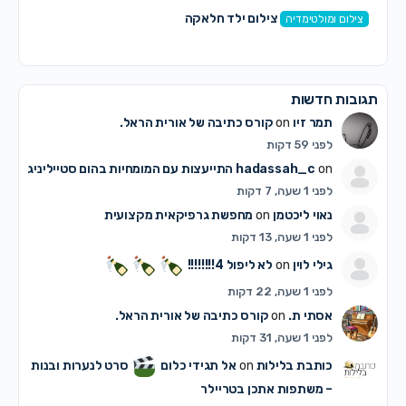
צילום ילד חלאקה
צילום ומולטימדיה
תגובות חדשות
תמר זיו
on
קורס כתיבה של אורית הראל.
לפני 59 דקות
on
hadassah_c
התייעצות עם המומחיות בהום סטייליניג
לפני 1 שעה, 7 דקות
נאוי ליכטמן
on
מחפשת גרפיקאית מקצועית
לפני 1 שעה, 13 דקות
גילי לוין
on
לא ליפול 4!!!!!!!!
לפני 1 שעה, 22 דקות
אסתי ת.
on
קורס כתיבה של אורית הראל.
לפני 1 שעה, 31 דקות
כותבת בלילות
on
אל תגידי כלום
סרט לנערות ובנות
– משתפות אתכן בטריילר