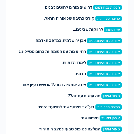
דרושים מורים לחוגים לבנים
הפקות במה ותוכן
קורס כתיבה של אורית הראל.
כתיבה ספרותית
לרווקות שבינינו…
שיח פתוח
אבן ירושלמית במרפסת-דמה
אדריכלות ועיצוב פנים
התייעצות עם המומחיות בהום סטייליניג
אדריכלות ועיצוב פנים
לימוד הדמיות
אדריכלות ועיצוב פנים
הדמיה
אדריכלות ועיצוב פנים
איזה אופציה נכונה? או שיש רעיון אחר
אדריכלות ועיצוב פנים
מה עושים עם זה??
טיפול ואימון
בע"ה – שיתוף שיר לתשעת הימים
כתיבה ספרותית
חיפוש שיר
אולפן וסאונד
המלצה לטיפול טבעי למצב רוח ירוד
טיפול ואימון