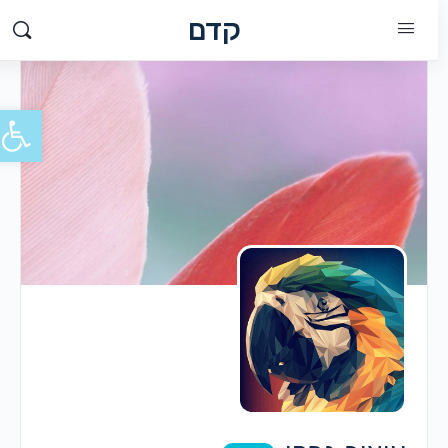
קדם
פתח סרג