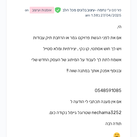
פורסם ע"י
נחמה -עיצוב בלונים מכל הלב
אומנות ועיצוב
on
27/04/2025 ב1:38 am
הי,
אם את לפני הגשת פרויקט גמר או הרחבת תיק עבודות
ויש לך חוש אסתטי, קו נקי , יצירתיות ומלא סטייל
אשמח לתת לך לעבוד על המיתוג של העסק החדש שלי
ובנוסף אפנק אותך במתנה שווה !!
0548591085
אם אין מענה תכתבי לי הודעה ל
nechama3252 שטרוגל גיימל נקודה כום.
תודה רבה