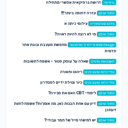
דרושה גרפיקאית אפשרי מתחילה
גרפיקה
עזרה דחופה ביותר!!!
טיפול ואימון
צילומי כיתה א
צילום ומולטימדיה
מי לא רוצה להיות ראויה?
טיפול ואימון
מחפשת מעצבת ובונת אתר
Web Design וורדפרס ואלמנטור
תדמית
שאלה על עוסק פטור – אשמח לתשובות
חשבונאות ומיסים
ריהוט ותאורה
אדריכלות ועיצוב פנים
כיור נטילת ידיים למסדרון
אדריכלות ועיצוב פנים
לימודי CBT האם את מכירה?
טיפול ואימון
דיון עם אחת הבנות כאן. מה אומרות? אשמח לחוות
טיפול ואימון
דעתכן
יש למישהי מייל של תמר עבודי?
טיפול ואימון