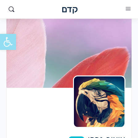
קדם
פתח סרגל