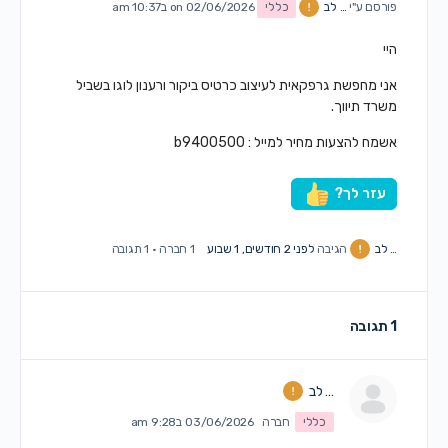
פורסם ע"י
… לב
כללי
on 02/06/2026 ב10:37 am
היי
אני מחפשת גרפקאית לעיצוב כרטיס ביקור ורענון לוגו בשביל
משרד תיווך.
אשמח להצעות מחיר למייל : b9400500
עזר לך?
… לב
הגיבה
לפני 2 חודשים, 1 שבוע
1 חברה
·
1 תגובה
1 תגובה
… לב
כללי
חברה
03/06/2026 ב9:28 am