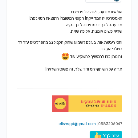
ואו! איזו מודעה, ליגה של פרוייקט
האסטרטגיה המדוייקת! הקופי המשובח! התוצאה המאלפת!
מודעה כל כך דרמתית וכל כך נקיה
שהיא פשוט אומנות, אלופה שאת.
והכי ריגשת אותי בעולם לשמוע שחוק הקנולינג מהפרקטיפ עזר לך
בשלבי העיצוב.
זה נותן כוח להמשיך להשקיע עוד
תודה על השיתוף המיוחד שלך, זה פשוט השראה!!
elishsgd@gmail.com
0583206047 |
עזר לך?