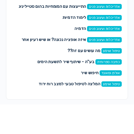
התייעצות עם המומחיות בהום סטייליניג
אדריכלות ועיצוב פנים
לימוד הדמיות
אדריכלות ועיצוב פנים
הדמיה
אדריכלות ועיצוב פנים
איזה אופציה נכונה? או שיש רעיון אחר
אדריכלות ועיצוב פנים
מה עושים עם זה??
טיפול ואימון
בע"ה – שיתוף שיר לתשעת הימים
כתיבה ספרותית
חיפוש שיר
אולפן וסאונד
המלצה לטיפול טבעי למצב רוח ירוד
טיפול ואימון
תגובות חדשות
מירי
on
מה עושים עם זה??
לפני 44 דקות
on
Lizi
למכירה גימבל מיני שלא היה בשימוש כלל