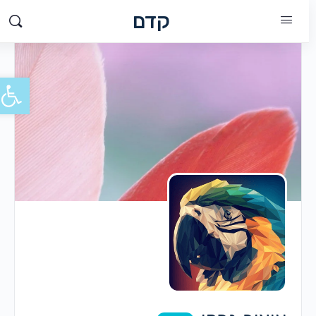
קדם
פתח סרג