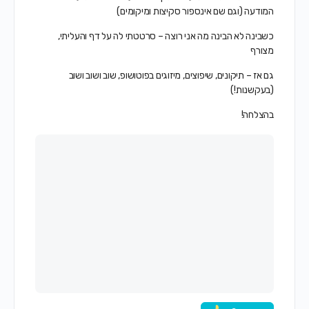
המודעה (וגם שם אינספור סקיצות ומיקומים)
כשבינה לא הבינה מה אני רוצה – סרטטתי לה על דף והעליתי,
מצורף
גם אז – תיקונים, שיפוצים, מיזוגים בפוטושופ, שוב ושוב ושוב
(בעקשנות!)
בהצלחה!