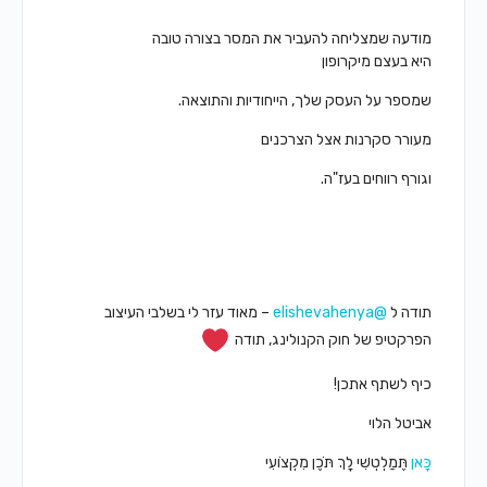
מודעה שמצליחה להעביר את המסר בצורה טובה
היא בעצם מיקרופון
שמספר על העסק שלך, הייחודיות והתוצאה.
מעורר סקרנות אצל הצרכנים
וגורף רווחים בעז"ה.
תודה ל
@elishevahenya
– מאוד עזר לי בשלבי העיצוב
הפרקטיפ של חוק הקנולינג, תודה
כיף לשתף אתכן!
אביטל הלוי
כָּאן
תֶּמַלְטְשִׁי לָךְ תֹּכֶן מִקְצוֹעִי