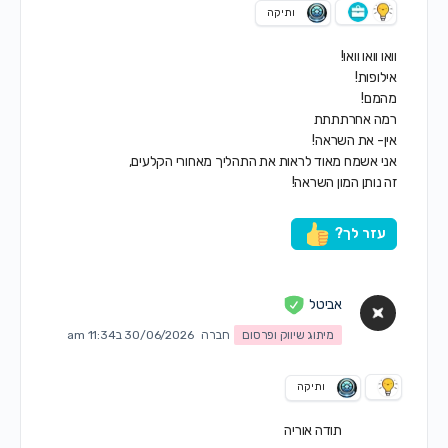
ותיקה
וואו וואו וואו!
אילופות!
מהמם!
רמה אחרתתתת
אין- את השראה!
אני אשמח מאוד לראות את התהליך מאחורי הקלעים,
זה נותן המון השראה!
עזר לך?
אביטל
מיתוג שיווק ופרסום
חברה
30/06/2026 ב11:34 am
ותיקה
תודה אוריה