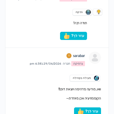
ותיקה
תודה רבה!
עזר לך?
sarabar
גרפיקה
חברה
29/06/2026 ב6:38 pm
פעילה בקהילה
וואו, מודעה מדהימה ויוצאת דופן!!
הקומפוזיציה אכן מיוחדת—
עזר לך?