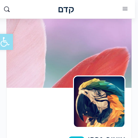
קדם
פתח סרג