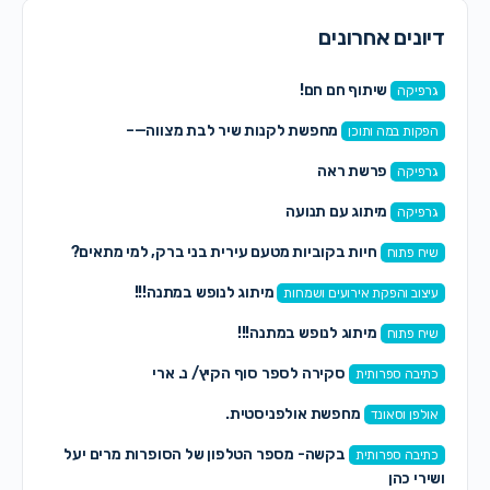
דיונים אחרונים
שיתוף חם חם!
גרפיקה
מחפשת לקנות שיר לבת מצווה—–
הפקות במה ותוכן
פרשת ראה
גרפיקה
מיתוג עם תנועה
גרפיקה
חיות בקוביות מטעם עירית בני ברק, למי מתאים?
שיח פתוח
מיתוג לנופש במתנה!!!
עיצוב והפקת אירועים ושמחות
מיתוג לנופש במתנה!!!
שיח פתוח
סקירה לספר סוף הקיץ/ נ. ארי
כתיבה ספרותית
מחפשת אולפניסטית.
אולפן וסאונד
בקשה- מספר הטלפון של הסופרות מרים יעל
כתיבה ספרותית
ושירי כהן