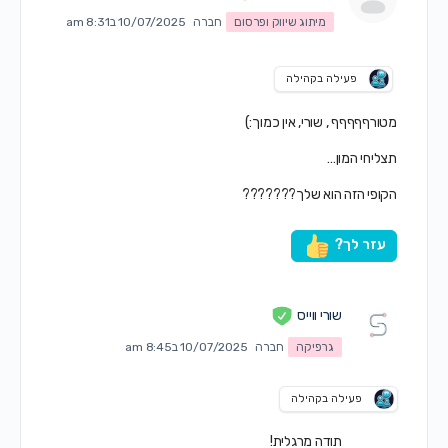
מיתוג שיווק ופרסום
חברה
10/07/2025 ב8:31 am
פעילה בקהילה
מטורףףףףף , שורי, אין כמוך:)
תצליחי המון…
הקופי הזה הוא שלך???????
עזר לך?
שורי ווייס
גרפיקה
חברה
10/07/2025 ב8:45 am
פעילה בקהילה
תודה מרגלית!