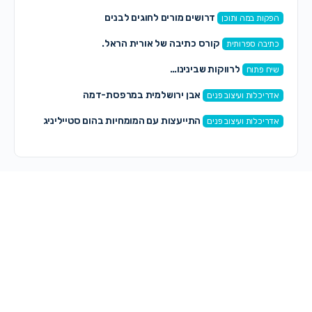
דרושים מורים לחוגים לבנים
הפקות במה ותוכן
קורס כתיבה של אורית הראל.
כתיבה ספרותית
לרווקות שבינינו…
שיח פתוח
אבן ירושלמית במרפסת-דמה
אדריכלות ועיצוב פנים
התייעצות עם המומחיות בהום סטייליניג
אדריכלות ועיצוב פנים
תגובות חדשות
חיה חיה
on
לימודי טיפול רגשי מחפשת מקום לימודים
לפני 3 דקות
שרה א.
on
מחפשת לקנות שיר לבת מצווה—–
לפני 8 דקות
שיינדי זילברשלג
on
קצה העולם – הפקה חדשה לנשים
ונערות
לפני 23 דקות