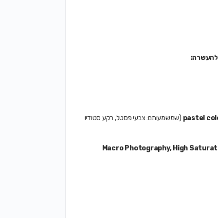
 להעשרה:
pastel co
(שמשמעותם: צבעי פסטל, רקע סטודיו
Macro Photography, High Saturati