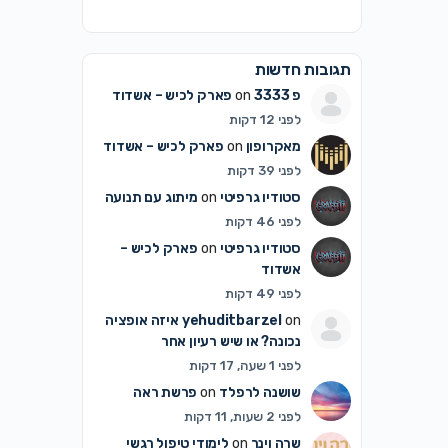
תגובות חדשות
פ 3333
on
פארק לכיש – אשדוד
לפני 12 דקות
מאקרופון
on
פארק לכיש – אשדוד
לפני 39 דקות
סטודיו גרפיטי
on
מיתוג עם תנועה
לפני 46 דקות
סטודיו גרפיטי
on
פארק לכיש –
אשדוד
לפני 49 דקות
on
yehuditbarzel
איזה אופציה
נכונה? או שיש רעיון אחר
לפני 1 שעה, 17 דקות
שושנה לרפלד
on
פרשת ראה
לפני 2 שעות, 11 דקות
שרה וינר
on
לימודי טיפול רגשי