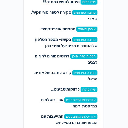
מיתוג לנופש במתנה!!!
שיח פתוח
סקירה לספר סוף הקיץ/
כתיבה ספרותית
נ. ארי
מחפשת אולפניסטית.
אולפן וסאונד
בקשה- מספר הטלפון
כתיבה ספרותית
של הסופרות מרים יעל ושירי כהן
דרושים מורים לחוגים
הפקות במה ותוכן
לבנים
קורס כתיבה של אורית
כתיבה ספרותית
הראל.
לרווקות שבינינו…
שיח פתוח
אבן ירושלמית
אדריכלות ועיצוב פנים
במרפסת-דמה
התייעצות עם
אדריכלות ועיצוב פנים
המומחיות בהום סטייליניג