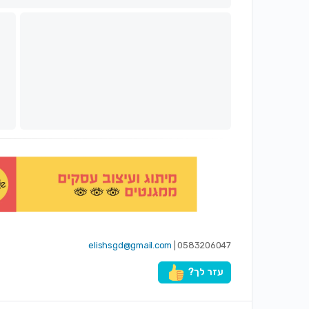
elishsgd@gmail.com
0583206047 |
עזר לך?