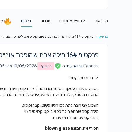
השראות
שיתופים אחרונים
חברות
דיונים
טי
גרפיקה
‹
פרקטיפ 16# מילה אחת שהופכת אובייקט פשוט לפריט אמנות יוקרתי
פרקטיפ 16# מילה אחת שהופכת אובייקט פשוט לפריט אמנות יוקרתי
פורסם ע"י
אלישבע חניה
גרפיקה
on 10/06/2026 ב11:05 am
שלום חברות יקרות.
בשבוע שעבר העמקנו בשיטה מדהימה ליצירת קומפוזיציה חדשה 
מנוסחת היטב קיבלנו רימייק חדש ועכשיו יש לנו תמונה מרהיבה
השבוע אני רוצה לתת לכן רעיון פשוט, קצר וקולע.
מילת קסם שתהפוך לך כל אובייקט קלאסי מצוי
לאובייקט עם נוכחות מרעננת.
הכירי את המונח
blown glass