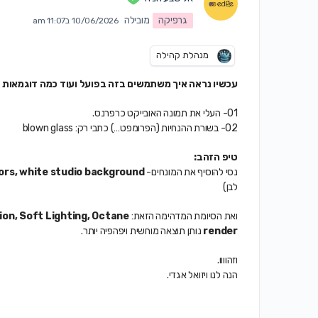
גרפיקה
מובילה
10/06/2026 ב11:07 am
מנהלת קהילה
עכשיו נראה איך משתמשים בזה בפועל ועוד כמה דוגמאות
01- העלי את תמונה האובייקט כרפרנס.
02- בשורת ההנחיות (הפרומפט…) כתבי רק: blown glass
טיפ הזהב:
נסי להוסיף את המונחים-
lors, white studio background
לבן)
ואת הסיומת המדהימה הזאת:
on, Soft Lighting, Octane
render
נותן תוצאה מוחשית ויפהפיה יותר.
וזהוווו.
הנה לנו ויזואל אגדי.