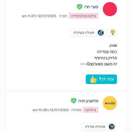
סערי חרז
צילום ומולטימדיה
חברה
12/01/2025 ב9:27 am
פעילה בקהילה
וואהו,
כמה עבודהה
מדויק בטירוףף
זה פשוט מוושלםםO~~~
עזר לך?
אלישבע חניה
גרפיקה
מובילה
12/01/2025 ב10:28 am
מנהלת קהילה