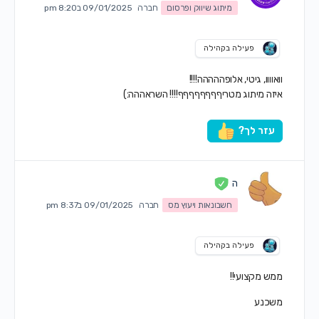
מיתוג שיווק ופרסום
חברה
09/01/2025 ב8:20 pm
פעילה בקהילה
וואוווו, גיטי, אלופההההה!!!!
איזה מיתוג מטריףףףףףףףף!!!! השראההה:)
עזר לך?
ה
חשבונאות ויעוץ מס
חברה
09/01/2025 ב8:37 pm
פעילה בקהילה
ממש מקצועי!!
משכנע