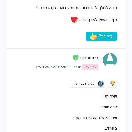
תודה לכולן על התגובות המחממות והפירגון מכל הלב!!
כיף להמשיך לשתף פה….
עזר לך?
גיטי נוסבוים
גרפיקה
חברה
12/01/2025 ב4:26 pm
פעילה בקהילה
שלמות!!!!
איזה מיוחד
ואהבתי את ההולכה במודעה
מהילד….