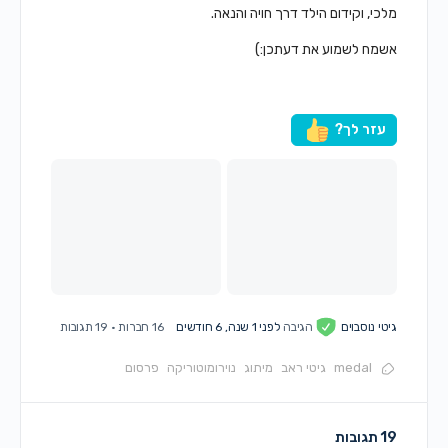
מלכי, וקידום הילד דרך חויה והנאה.
אשמח לשמוע את דעתכן:)
עזר לך?
גיטי נוסבוים
הגיבה
לפני 1 שנה, 6 חודשים
16 חברות
·
19 תגובות
medal
גיטי ראב
מיתוג
נוירומוטוריקה
פרסום
19 תגובות