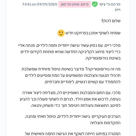
פורסם ע"י
גיטי
מיתוג שיווק ופרסום
on 09/01/2025 ב7:54
pm
שלום לכולן!
שמחה לשתף אתכן בפרויקט חדש
מלכי רייס, עם נסיון עשיר וגישה ייחודית וחמה לילדים, פנתה אליי
כדי ליצור מיתוג לקליניקה החדשה שהיא פותחת לקידום ילדים
בשיטת נוירומוטוריקה.
מה זה נוירומוטוריקה? מדובר בשיטת טיפול מיוחדת שמשלבת
תרגילי תנועה והצלבות המשפיעים על המח ומסייעים לילדים
להתמודד עם קשיים רגשיים, לימודיים וחברתיים.
מלכי, עם החום והסבלנות האופייניים לה, מצליחה ליצור אווירה
נעימה, לרכוש את אמון הילד, לגרום לו לשתף פעולה וכך להגיע
למיטב התוצאות והצלחת הטיפול תוך כדי משחק והנאה.
הערכים העיקריים: גישה ייחודית לילדים, טיפול חוויתי ומהנה,
התקדמות והצלחה
המטרה במיתוג הייתה לשקף את הגישה החמה והאישית של