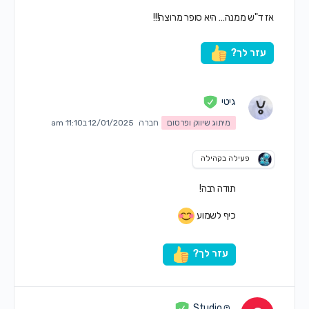
אז ד"ש ממנה… היא סופר מרוצה!!!
עזר לך?
גיטי
מיתוג שיווק ופרסום
חברה
12/01/2025 ב11:10 am
פעילה בקהילה
תודה רבה!
כיף לשמוע
עזר לך?
⩀ Studio