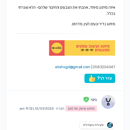
איזה מיתוג מיוחד, אהבתי את הצבעים והחיבור שלהם- הלא שגרתי
בכלל.
מיתוג נדיר ונעים לעין. מדהים.
elishsgd@gmail.com
0583206047 |
עזר לך?
גיטי
מיתוג שיווק ופרסום
חברה
12/01/2025 ב11:12 am
פעילה בקהילה