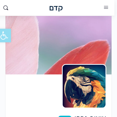
קדם
פתח סרג