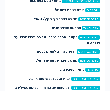
מיתוג לנופש במתנה!!!
עיצוב והפקת אירועים ושמחות
מיתוג לנופש במתנה!!!
שיח פתוח
סקירה לספר סוף הקיץ/ נ. ארי
כתיבה ספרותית
מחפשת אולפניסטית.
אולפן וסאונד
בקשה- מספר הטלפון של הסופרות מרים יעל
כתיבה ספרותית
ושירי כהן
דרושים מורים לחוגים לבנים
הפקות במה ותוכן
קורס כתיבה של אורית הראל.
כתיבה ספרותית
לרווקות שבינינו…
שיח פתוח
אבן ירושלמית במרפסת-דמה
אדריכלות ועיצוב פנים
התייעצות עם המומחיות בהום סטייליניג
אדריכלות ועיצוב פנים
תגובות חדשות