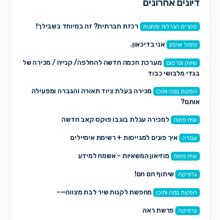
דיונים אחרונים
רכזת חברתית? זה במיוחד בשבילך!
סקרים הגרלות ומתנות
אני בדיכאון.
טיפול ואימון
מערכת חכמה חדשה להחלפה/ קנייה / מכירה של
שיווק ופרסום
בגדי מלבושי כבוד
מכירה בעלת ציוד תאורה והגברה ומפעילה
הפקות במה ותוכן
אותם?
למכירה עגלת בוגבו פוקס קאב חדשה
שיח פתוח
איך פונים למגייסות + רשימת אימיילים
עבודה
מוזיאון המשאיות – אשמח למידע
שיח פתוח
שיתוף חם חם!
גרפיקה
מחפשת לקנות שיר לבת מצווה—–
הפקות במה ותוכן
פרשת ראה
גרפיקה