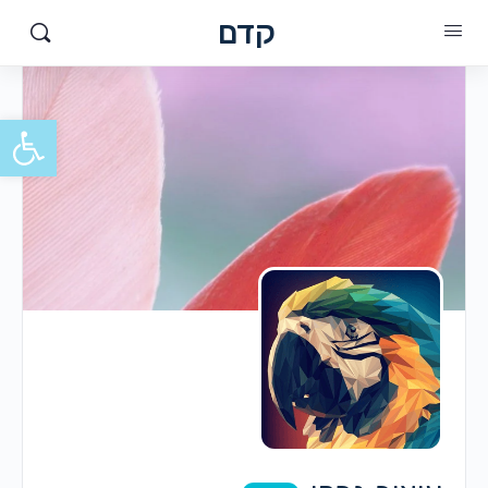
קדם
פתח סרגל