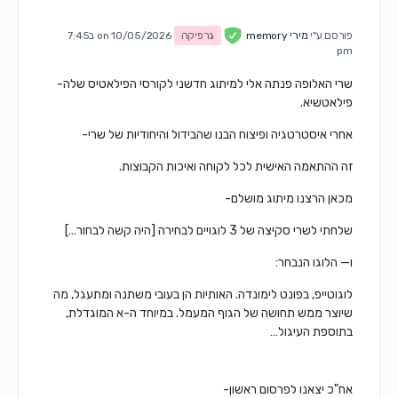
פורסם ע"י
מירי memory
גרפיקה
on 10/05/2026 ב7:45
pm
שרי האלופה פנתה אלי למיתוג חדשני לקורסי הפילאטיס שלה-
פילאטשיא.
אחרי איסטרטגיה ופיצוח הבנו שהבידול והיחודיות של שרי-
זה ההתאמה האישית לכל לקוחה ואיכות הקבוצות.
מכאן הרצנו מיתוג מושלם-
שלחתי לשרי סקיצה של 3 לוגויים לבחירה [היה קשה לבחור…]
ו— הלוגו הנבחר:
לוגוטייפ, בפונט לימונדה. האותיות הן בעובי משתנה ומתעגל, מה
שיוצר ממש תחושה של הגוף המעמל. במיוחד ה-א המוגדלת,
בתוספת העיגול…
אח"כ יצאנו לפרסום ראשון-