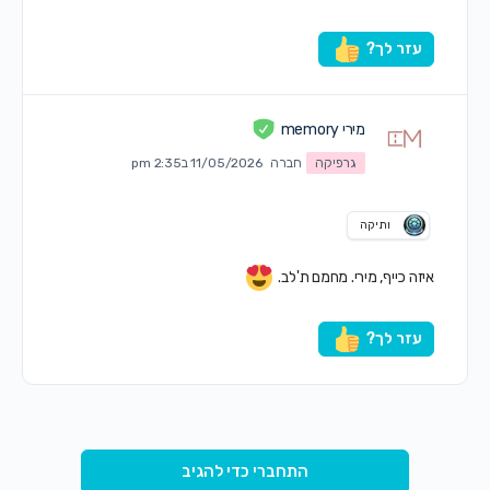
עזר לך?
מירי memory
גרפיקה
חברה
11/05/2026 ב2:35 pm
ותיקה
איזה כייף, מירי. מחמם ת'לב.
עזר לך?
התחברי כדי להגיב