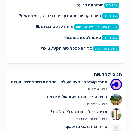
מיתוג עם תנועה
גרפיקה
חיות בקוביות מטעם עירית בני ברק, למי מתאים?
שיח פתוח
מיתוג לנופש במתנה!!!
עיצוב והפקת אירועים ושמחות
מיתוג לנופש במתנה!!!
שיח פתוח
סקירה לספר סוף הקיץ/ נ. ארי
כתיבה ספרותית
תגובות חדשות
אסתי קעניג
on
קצה העולם – הפקה חדשה לנשים ונערות
לפני 4 דקות
בתיה הפנר
on
מחפשת אולפניסטית.
לפני 15 דקות
עדינה בר לב
on
מגיע לי מזל טוב!
לפני 1 שעה, 8 דקות
שירה בר
on
אני בדיכאון.