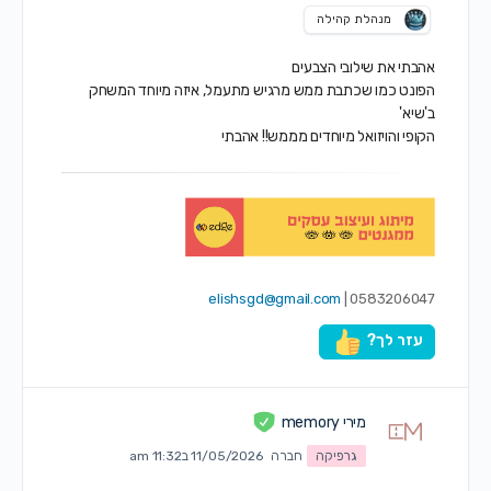
מנהלת קהילה
אהבתי את שילובי הצבעים
הפונט כמו שכתבת ממש מרגיש מתעמל, איזה מיוחד המשחק
ב'שיא'
הקופי והויזואל מיוחדים מממש!! אהבתי
elishsgd@gmail.com
0583206047 |
עזר לך?
מירי memory
גרפיקה
חברה
11/05/2026 ב11:32 am