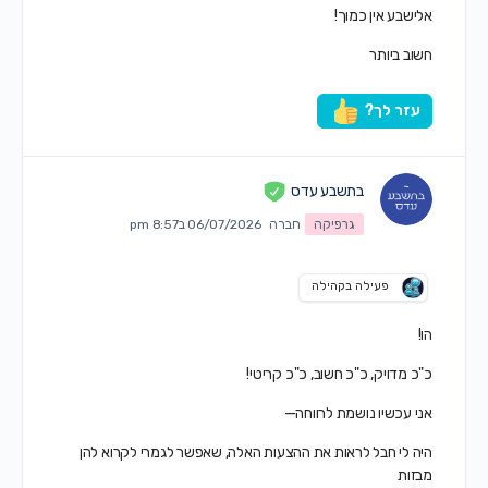
אלישבע אין כמוך!
חשוב ביותר
עזר לך?
בתשבע עדס
גרפיקה
חברה
06/07/2026 ב8:57 pm
פעילה בקהילה
הו!
כ"כ מדויק, כ"כ חשוב, כ"כ קריטי!
אני עכשיו נושמת לרווחה—
היה לי חבל לראות את ההצעות האלה, שאפשר לגמרי לקרוא להן
מבזות