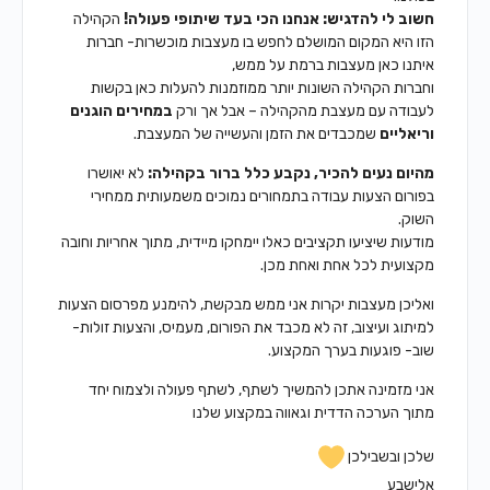
חשוב לי להדגיש: אנחנו הכי בעד שיתופי פעולה!
הקהילה
הזו היא המקום המושלם לחפש בו מעצבות מוכשרות- חברות
איתנו כאן מעצבות ברמת על ממש,
וחברות הקהילה השונות יותר ממוזמנות להעלות כאן בקשות
לעבודה עם מעצבת מהקהילה – אבל אך ורק
במחירים הוגנים
וריאליים
שמכבדים את הזמן והעשייה של המעצבת.
מהיום נעים להכיר, נקבע כלל ברור בקהילה:
לא יאושרו
בפורום הצעות עבודה בתמחורים נמוכים משמעותית ממחירי
השוק.
מודעות שיציעו תקציבים כאלו יימחקו מיידית, מתוך אחריות וחובה
מקצועית לכל אחת ואחת מכן.
ואליכן מעצבות יקרות אני ממש מבקשת, להימנע מפרסום הצעות
למיתוג ועיצוב, זה לא מכבד את הפורום, מעמיס, והצעות זולות-
שוב- פוגעות בערך המקצוע.
אני מזמינה אתכן להמשיך לשתף, לשתף פעולה ולצמוח יחד
מתוך הערכה הדדית וגאווה במקצוע שלנו
שלכן ובשבילכן
אלישבע