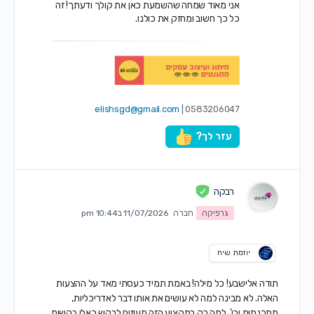
אני מאוד שמחה שהשמעת כאן את קולך ודעתך! זה
כל כך חשוב ומחזק את כולנו.
elishsgd@gmail.com
0583206047 |
עזר לך?
רבקה
גרפיקה
חברה
11/07/2026 ב10:44 pm
יוזמת שיח
תודה אלישבע! כל מילה! באמת תמיד כעסתי מאד על ההצעות
האלה. לא מבינה למה לא עושים את אותו דבר לאדריכליות,
מתכנתות וכו'. למה רק במקצוע הזה מעיזים לבקש כאלו בקשות.