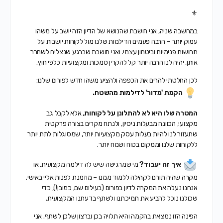
⚜
במחשבה שניה, אני חושבת שהנושא של הדיון הזה יושב על משהו
עמוק יותר – הרבה פעמים הדילמות שלנו מול לקוחות יושבות על
תחושות פנימיות וביטחון עצמי. ואני חושבת שברגע שנצליח לשחרר
אותן, יהיה לנו הרבה יותר קל להקרין סמכות ומקצועיות כלפי חוץ.
לכן החלטתי להרים את הכפפה ולהציע משהו חדש לפורום שלנו:
הקמת 'מדור' לדילמות מהשטח.
המטרה שלו היא לא להתלונן על לקוחות
, אלא לקבל גב
מקצועי, הכוונה מבעלות ניסיון, ולנתח מקרים בצורה פרקטית
שתעזור לנו להיות בעלות עסק מקצועיות יותר, שמסוגלות לתת יותר
ללקוחות שלנו וממקום בטוח ושמח יותר.
איך זה יעבוד?
מי שמרגישה שיש לה דילמה מקצועית, או
מקרה שהיה תורם לקהילה ללמוד ממנו – מוזמנת לפנות אליי באישי.
אנחנו נעלה את המקרה לדיון בפורום (בעילום שם, כמובן!), כדי
שכולנו נוכל להביע את תמיכתנו ולשתף בדעתנו המקצועית.
הפינה הזו נמצאת בהקמה והיא תלויה בכן וברצון שלכן לשתף. אני