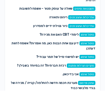
תדמית
שאלה על עוסק פטור – אשמח לתשובות
חשבונאות ומיסים
ריהוט ותאורה
אדריכלות ועיצוב פנים
כיור נטילת ידיים למסדרון
אדריכלות ועיצוב פנים
לימודי CBT האם את מכירה?
טיפול ואימון
דיון עם אחת הבנות כאן. מה אומרות? אשמח לחוות
טיפול ואימון
דעתכן
יש למישהי מייל של תמר עבודי?
טיפול ואימון
רכזת חברתית? זה במיוחד בשבילך!
סקרים הגרלות ומתנות
אני בדיכאון.
טיפול ואימון
מערכת חכמה חדשה להחלפה/ קנייה / מכירה של
שיווק ופרסום
בגדי מלבושי כבוד
מכירה בעלת ציוד תאורה והגברה ומפעילה
הפקות במה ותוכן
אותם?