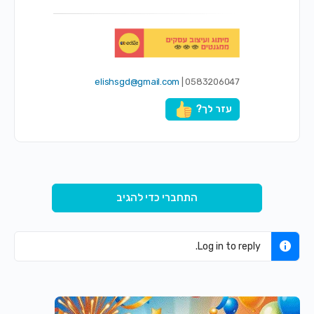
elishsgd@gmail.com
0583206047 |
עזר לך?
התחברי כדי להגיב
Log in to reply.