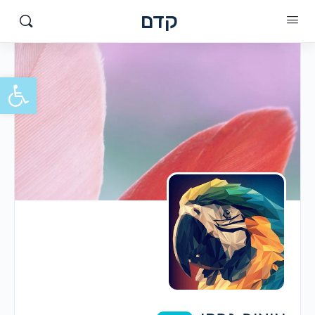
קדם
פתח סרגל