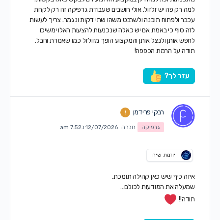
למה רק פה יש זלזול. אולי חושבים שעבודת גרפיקה זה רק לקחת
עכבר ולפתוח תוכנה ולשרבט משהו שתי דקות ונגמר. צריך לעשות
לזה סוף כי באמת אם יש כאלה שנכנעות להצעות האלו ימשיכו
לחפש אותן ולנצל אותן והמקצוע הופך מזולזל כמו שאמרת וחבל.
תודה על הרמת הכפפה!
עזר לך?
רבקי פרידמן
גרפיקה
חברה
12/07/2026 ב7:52 am
יוזמת שיח
איזה כיף שיש כאן קהילה תומכת,
שמעלה את המודעות לכולם…
תודה!!