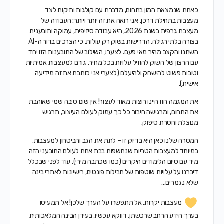
כאחת שנמצאת המון בתחום, מדברת עם קולגות ותיקות לצד
מעצבות בתחילת דרכן, אני רואה את זה יותר ויותר: העבודה של
מעצבת גרפית בשנת 2026, היא עבודה סיזיפית, עמוקה ותובענית
בצורה בלתי רגילה. הדרישות בשוק רק עולות, כי הצרכים בדור ה-AI
השתנו והקצב מהיר מאי פעם. לצערי, השילוב של התובענות הזו יחד
עם הרצון של השוק להוזיל עלויות בכל מחיר, גורם למעצבות אמיתיות
וטובות פשוט להישחק ולהיעלם (לצערי אני כותבת את זה מידיעה
אישית).
את המגמה הזו היינו רוצות מאוד לעצור! אין שום סיבה שמי שאוהבת
את התחום, ומרגישה חיבור כל כך עמוק לעולם העיצוב, תרגיש
מנוצלת וחסרת סיפוק.
המטרה שלנו כאן היא בדיוק זו – לתת את הגב והביטחון למעצבות.
במיוחד למעצבות הטריות שנחשפות בבת אחת לעולם התובעני הזה
מיד עם סיום הלימודים היקרים (כמו שכתבה מירי), עוד לפני שבכלל
דיברנו על עלויות שוטפות של חבילות פונטים, רישיונות לאתרי בינה
שלא נגמרים…
מעצבות יקרות, אל תתפשרו על הערך שלכן! אל תמעיטו
בערך הידע הרחב שרכשתן. דווקא עכשיו, בעידן הבינה המלאכותית