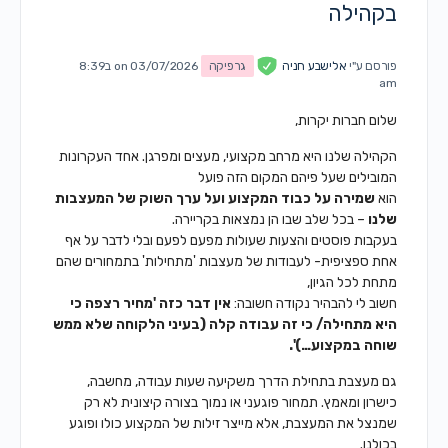
בקהילה
פורסם ע"י
אלישבע חניה
גרפיקה
on 03/07/2026 ב8:39
am
שלום חברות יקרות,
הקהילה שלנו היא מרחב מקצועי, מעצים ומפרגן. אחד העקרונות
המובילים שעל פיהם המקום הזה פועל
הוא
שמירה על כבוד המקצוע ועל ערך השוק של המעצבות
שלנו
– בכל שלב שבו הן נמצאות בקריירה.
בעקבות פוסטים והצעות שעולות מפעם לפעם ובלי לדבר על אף
אחת ספציפית- לעבודות של מעצבות 'מתחילות' בתמחורים שהם
מתחת לכל הגיון,
חשוב לי להבהיר נקודה חשובה:
אין דבר כזה 'מחיר רצפה כי
היא מתחילה/ כי זה עבודה קלה (בעיני הלקוחה שלא ממש
שוחה במקצוע…)'.
גם מעצבת בתחילת הדרך משקיעה שעות עבודה, מחשבה,
כישרון ומאמץ. תמחור פוגעני או נמוך בצורה קיצונית לא רק
שמנצל את המעצבת, אלא מייצר זילות של המקצוע כולו ופוגע
בכולנו.