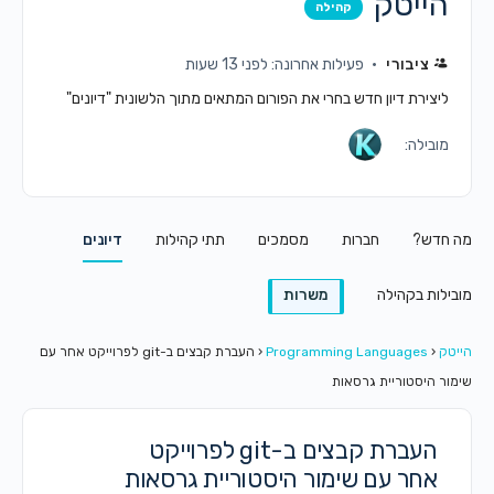
הייטק
קהילה
ציבורי
פעילות אחרונה: לפני 13 שעות
ליצירת דיון חדש בחרי את הפורום המתאים מתוך הלשונית "דיונים"
מובילה:
מה חדש?
חברות
מסמכים
תתי קהילות
דיונים
מובילות בקהילה
משרות
הייטק
‹
Programming Languages
‹
העברת קבצים ב-git לפרוייקט אחר עם
שימור היסטוריית גרסאות
העברת קבצים ב-git לפרוייקט
אחר עם שימור היסטוריית גרסאות