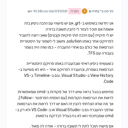
פורסם ע"י
בתיה ש
חברה
on 06/07/2021 ב10:38 am
אני חדשה בשימוש ב-git, אם יש מישהי עם הרבה ניסיון בזה
אשמח אם תוכל לעזור לי להבין תשובה ברורה:
יש לי תיקייה (עם הרבה תתי תיקיות וקבצים) שאני רוצה להעביר
לפרוייקט אחר באותו solution, וחשוב לי לשמור על היסטוריית
הגרסאות של כולם גם אחרי ההעברה – כמו שזה היה נשמר
בעבודה עם TFS.
כשעשיתי ניסיון ראיתי שבהעברה באותו פרויקט היסטוריית
הגרסאות נשמרת, ובהעברה לפרויקט אחר – היא לא מופיעה ב-
View History ב-Visual Studio, וגם ב-Timeline ב-VS
Code.
מחיפוש בגוגל נראה שיש דרך של פקודות ב-cmd שמאפשרות
לראות את הגרסאות הקודמות (עם הוספת הפרמטר –follow),
אך מה שלא הצלחתי להבין זה האם יש דרך לראות את הגרסאות
שלפני ההעברה גם ב-Visual Studio או ב-VS Code ולא רק ב-
cmd שמבחינתי הוא לא נח בעליל לבדיקת גרסאות.
אם מישהי תוכל לתת לי תשובה ברורה – אודה לה מאוד.