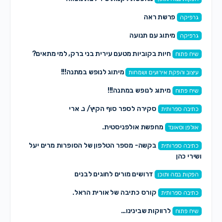
פרשת ראה
גרפיקה
מיתוג עם תנועה
גרפיקה
חיות בקוביות מטעם עירית בני ברק, למי מתאים?
שיח פתוח
מיתוג לנופש במתנה!!!
עיצוב והפקת אירועים ושמחות
מיתוג לנופש במתנה!!!
שיח פתוח
סקירה לספר סוף הקיץ/ נ. ארי
כתיבה ספרותית
מחפשת אולפניסטית.
אולפן וסאונד
בקשה- מספר הטלפון של הסופרות מרים יעל
כתיבה ספרותית
ושירי כהן
דרושים מורים לחוגים לבנים
הפקות במה ותוכן
קורס כתיבה של אורית הראל.
כתיבה ספרותית
לרווקות שבינינו…
שיח פתוח