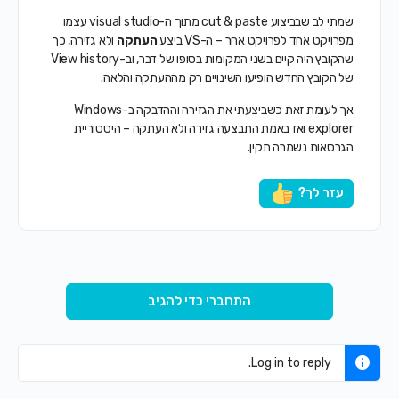
שמתי לב שבביצוע cut & paste מתוך ה-visual studio עצמו
מפרויקט אחד לפרויקט אחר – ה-VS ביצע
העתקה
ולא גזירה, כך
שהקובץ היה קיים בשני המקומות בסופו של דבר, וב-View history
של הקובץ החדש הופיעו השינויים רק מההעתקה והלאה.
אך לעומת זאת כשביצעתי את הגזירה וההדבקה ב-Windows
explorer ואז באמת התבצעה גזירה ולא העתקה – היסטוריית
הגרסאות נשמרה תקין.
עזר לך?
התחברי כדי להגיב
Log in to reply.