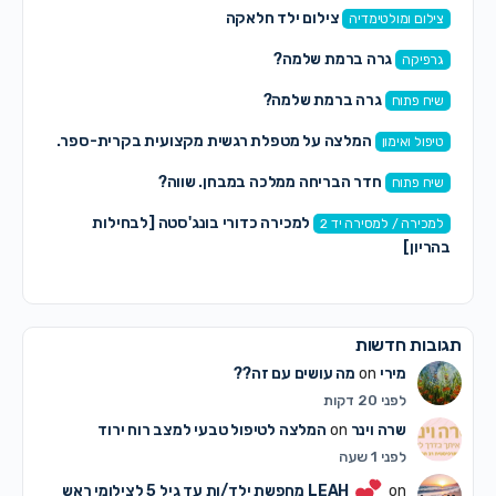
צילום ילד חלאקה
צילום ומולטימדיה
גרה ברמת שלמה?
גרפיקה
גרה ברמת שלמה?
שיח פתוח
המלצה על מטפלת רגשית מקצועית בקרית-ספר.
טיפול ואימון
חדר הבריחה ממלכה במבחן. שווה?
שיח פתוח
למכירה כדורי בונג'סטה [לבחילות
למכירה / למסירה יד 2
בהריון]
תגובות חדשות
מירי
on
מה עושים עם זה??
לפני 20 דקות
שרה וינר
on
המלצה לטיפול טבעי למצב רוח ירוד
לפני 1 שעה
on
LEAH
מחפשת ילד/ות עד גיל 5 לצילומי ראש