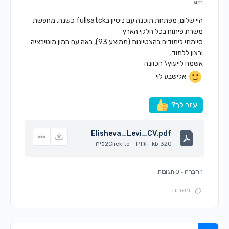
am
היי שלום, מפתחת תוכנה עם ניסיון בfullsatck כשנה. מחפשת
משרת פיתוח בכל חלקי הארץ
סיימתי לימודים בהצטיינות (ממוצע 93), באה עם המון מוטיבציה
ורצון ללמוד.
אשמח לייעוץ\ הכוונה
אלישבע לוי
עזר לך?
Elisheva_Levi_CV.pdf
320 kb
PDF
-
Click to
צפיה
1 חברה
·
0 תגובות
משרות