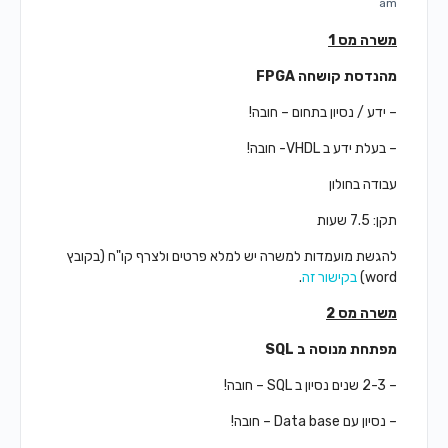
am
משרה מס 1
מהנדסת קושחה
FPGA
– ידע / נסיון בתחום – חובה!
– בעלת ידע ב VHDL- חובה!
עבודה בחולון
תקן: 7.5 שעות
להגשת מועמדות למשרה יש למלא פרטים ולצרף קו"ח (בקובץ
word)
בקישור זה
.
משרה מס 2
מפתחת מנוסה ב
SQL
– 2-3 שנים נסיון ב SQL – חובה!
– נסיון עם Data base – חובה!