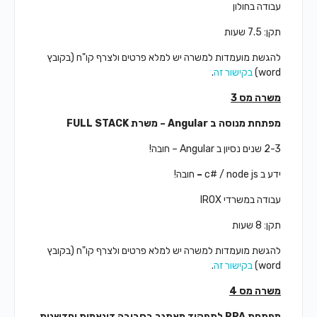
עבודה בחולון
תקן: 7.5 שעות
להגשת מועמדות למשרה יש למלא פרטים ולצרף קו"ח (בקובץ
word)
בקישור זה
.
משרה מס 3
מפתחת מנוסה ב
Angular
– משרת
FULL STACK
2-3 שנים נסיון ב
Angular – חובה!
ידע ב c# / node js
–
חובה!
עבודה במשרדי IROX
תקן: 8 שעות
להגשת מועמדות למשרה יש למלא פרטים ולצרף קו"ח (בקובץ
word)
בקישור זה
.
משרה מס 4
מפתחת
RPA
לתפקיד מאתגר בסביבה דינאמית וחדשנית