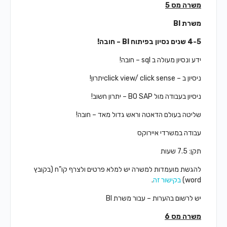
משרה מס 5
משרת
BI
4-5 שנים נסיון בפיתוח
BI
– חובה!
ידע ונסיון מעולה ב sql – חובה!
ניסיון ב – click view/ click senseיתרון!
ניסיון בעבודה מול BO SAP – יתרון חשוב!
שליטה בעולם הדאטה וראש גדול מאד – חובה!
עבודה במשרדי איירוקס
תקן: 7.5 שעות
להגשת מועמדות למשרה יש למלא פרטים ולצרף קו"ח (בקובץ
word)
בקישור זה
.
יש לרשום בהערות – עבור משרת BI
משרה מס 6