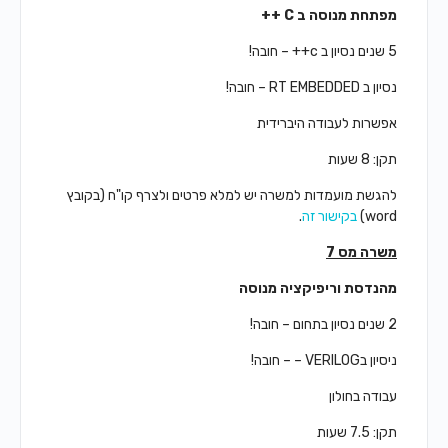
מפתחת מנוסה ב
C
++
5 שנים נסיון ב c++ – חובה!
נסיון ב RT EMBEDDED – חובה!
אפשרות לעבודה היברידית
תקן: 8 שעות
להגשת מועמדות למשרה יש למלא פרטים ולצרף קו"ח (בקובץ
word)
בקישור זה
.
משרה מס 7
מהנדסת וריפיקציה מנוסה
2 שנים נסיון בתחום – חובה!
ניסיון בVERILOG – – חובה!
עבודה בחולון
תקן: 7.5 שעות