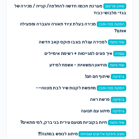
מערכת חכמה חדשה להחלפה/ קנייה / מכירה של
שיווק ופרסום
בגדי מלבושי כבוד
מכירה בעלת ציוד תאורה והגברה ומפעילה
הפקות במה ותוכן
אותם?
למכירה עגלת בוגבו פוקס קאב חדשה
שיח פתוח
איך פונים למגייסות + רשימת אימיילים
עבודה
מוזיאון המשאיות – אשמח למידע
שיח פתוח
שיתוף חם חם!
גרפיקה
מחפשת לקנות שיר לבת מצווה—–
הפקות במה ותוכן
פרשת ראה
גרפיקה
מיתוג עם תנועה
גרפיקה
חיות בקוביות מטעם עירית בני ברק, למי מתאים?
שיח פתוח
מיתוג לנופש במתנה!!!
עיצוב והפקת אירועים ושמחות