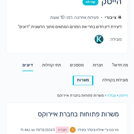
הייטק
קהילה
ציבורי
פעילות אחרונה: לפני 10 שעות
ליצירת דיון חדש בחרי את הפורום המתאים מתוך הלשונית "דיונים"
מובילה:
מה חדש?
חברות
מסמכים
תתי קהילות
דיונים
מובילות בקהילה
משרות
הייטק
‹
עבודה
‹
משרות פתוחות בחברת איירוקס
משרות פתוחות בחברת איירוקס
פורסם ע"י
אילה ביכלר ביכלר
חברה
on 19/12/2023 ב11:46