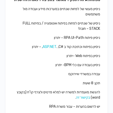
ניסיון מעשי של לפחות שנתיים במערכות מידע ועבודה מול
משתמשים
ניסיון של שנתיים לפחות בפיתוח אוטומציה / בפיתוח FULL
STACK – חובה!
ניסיון פיתוח RPA UI-Path – יתרון
ניסיון בפיתוח וכתיבת קוד ב #
. ,C, – יתרון
ASP.NET
ניסיון בפיתוח Web -יתרון
ניסיון בעבודה עם כלי BPM- יתרון
עבודה במשרדי איירוקס
תקן: 8 שעות
להגשת מועמדות למשרה יש למלא פרטים ולצרף קו"ח (בקובץ
word)
בקישור זה
.
יש לרשום בהערות – עבור משרת RPA