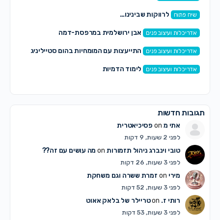
לרווקות שבינינו…
שיח פתוח
אבן ירושלמית במרפסת-דמה
אדריכלות ועיצוב פנים
התייעצות עם המומחיות בהום סטייליניג
אדריכלות ועיצוב פנים
לימוד הדמיות
אדריכלות ועיצוב פנים
תגובות חדשות
אתי מ
on
פסיכיאטרית
לפני 2 שעות, 9 דקות
טובי וינברג ניהול תזמורות
on
מה עושים עם זה??
לפני 3 שעות, 26 דקות
מירי
on
זמרת ששרה וגם משחקת
לפני 3 שעות, 52 דקות
רותי ז.
on
טריילר של בלאק אאוט
לפני 3 שעות, 53 דקות