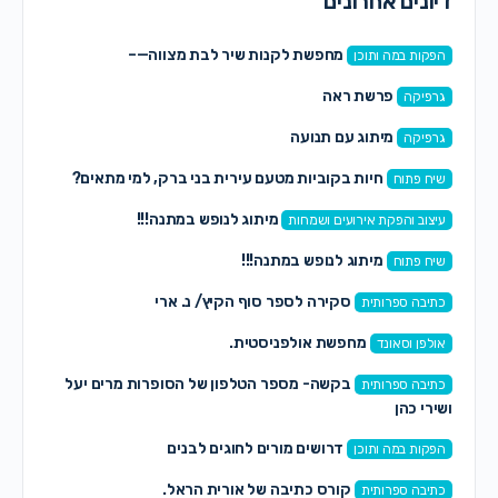
דיונים אחרונים
מחפשת לקנות שיר לבת מצווה—–
הפקות במה ותוכן
פרשת ראה
גרפיקה
מיתוג עם תנועה
גרפיקה
חיות בקוביות מטעם עירית בני ברק, למי מתאים?
שיח פתוח
מיתוג לנופש במתנה!!!
עיצוב והפקת אירועים ושמחות
מיתוג לנופש במתנה!!!
שיח פתוח
סקירה לספר סוף הקיץ/ נ. ארי
כתיבה ספרותית
מחפשת אולפניסטית.
אולפן וסאונד
בקשה- מספר הטלפון של הסופרות מרים יעל
כתיבה ספרותית
ושירי כהן
דרושים מורים לחוגים לבנים
הפקות במה ותוכן
קורס כתיבה של אורית הראל.
כתיבה ספרותית