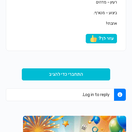
רעיון – מדהים
ביצוע – מטורף.
אהבתי!
עזר לך?
התחברי כדי להגיב
Log in to reply.