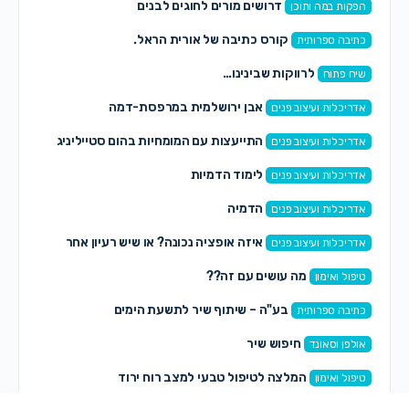
דרושים מורים לחוגים לבנים
הפקות במה ותוכן
קורס כתיבה של אורית הראל.
כתיבה ספרותית
לרווקות שבינינו…
שיח פתוח
אבן ירושלמית במרפסת-דמה
אדריכלות ועיצוב פנים
התייעצות עם המומחיות בהום סטייליניג
אדריכלות ועיצוב פנים
לימוד הדמיות
אדריכלות ועיצוב פנים
הדמיה
אדריכלות ועיצוב פנים
איזה אופציה נכונה? או שיש רעיון אחר
אדריכלות ועיצוב פנים
מה עושים עם זה??
טיפול ואימון
בע"ה – שיתוף שיר לתשעת הימים
כתיבה ספרותית
חיפוש שיר
אולפן וסאונד
המלצה לטיפול טבעי למצב רוח ירוד
טיפול ואימון