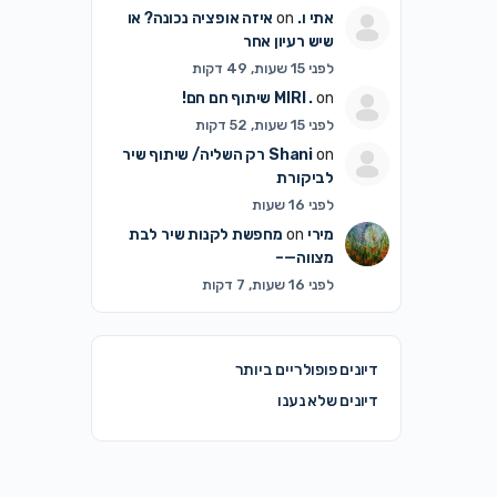
אתי ו.
on
איזה אופציה נכונה? או
שיש רעיון אחר
לפני 15 שעות, 49 דקות
on
MIRI .
שיתוף חם חם!
לפני 15 שעות, 52 דקות
on
Shani
רק השליה/ שיתוף שיר
לביקורת
לפני 16 שעות
מירי
on
מחפשת לקנות שיר לבת
מצווה—–
לפני 16 שעות, 7 דקות
דיונים פופולריים ביותר
דיונים שלא נענו