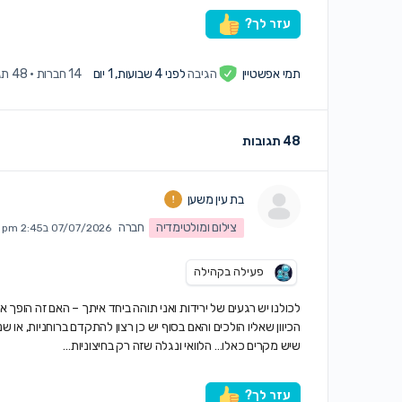
עזר לך?
תמי אפשטיין
הגיבה
לפני 4 שבועות, 1 יום
14 חברות
·
48 תגובות
48 תגובות
בת עין משען
צילום ומולטימדיה
חברה
07/07/2026 ב2:45 pm
פעילה בקהילה
לכולנו יש רגעים של ירידות ואני תוהה ביחד איתך – האם זה הופך
הכיוון שאליו הולכים והאם בסוף יש כן רצון להתקדם ברוחניות, א
שיש מקרים כאלו… הלוואי ונגלה שזה רק בחיצוניות…
עזר לך?