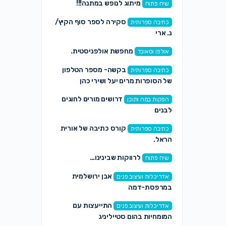
מיתוג לנופש במתנה!!!
שיח פתוח
סקירה לספר סוף הקיץ/
כתיבה ספרותית
נ. ארי
מחפשת אולפניסטית.
אולפן וסאונד
בקשה- מספר הטלפון
כתיבה ספרותית
של הסופרות מרים יעל ושירי כהן
דרושים מורים לחוגים
הפקות במה ותוכן
לבנים
קורס כתיבה של אורית
כתיבה ספרותית
הראל.
לרווקות שבינינו…
שיח פתוח
אבן ירושלמית
אדריכלות ועיצוב פנים
במרפסת-דמה
התייעצות עם
אדריכלות ועיצוב פנים
המומחיות בהום סטייליניג