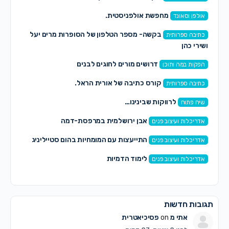
מחפשת אולפניסטית.
אולפן וסאונד
בקשה- מספר הטלפון של הסופרות מרים יעל
כתיבה ספרותית
ושירי כהן
דרושים מורים לחוגים לבנים
הפקות במה ותוכן
קורס כתיבה של אורית הראל.
כתיבה ספרותית
לרווקות שבינינו…
שיח פתוח
אבן ירושלמית במרפסת-דמה
אדריכלות ועיצוב פנים
התייעצות עם המומחיות בהום סטייליניג
אדריכלות ועיצוב פנים
לימוד הדמיות
אדריכלות ועיצוב פנים
תגובות חדשות
אתי מ
on
פסיכיאטרית