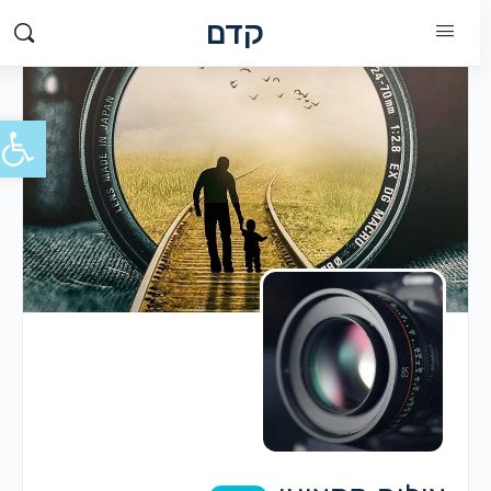
קדם
פתח סרג