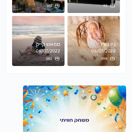
142
92
ניו בורן
סמאש קייק
06/07/2022
06/07/2022
282
298