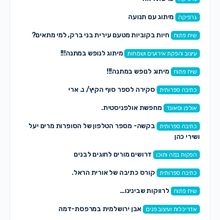
מיתוג עם תנועה
גרפיקה
חיות בקוביות מטעם עירית בני ברק, למי מתאים?
שיח פתוח
מיתוג לנופש במתנה!!!
עיצוב והפקת אירועים ושמחות
מיתוג לנופש במתנה!!!
שיח פתוח
סקירה לספר סוף הקיץ/ נ. ארי
כתיבה ספרותית
מחפשת אולפניסטית.
אולפן וסאונד
בקשה- מספר הטלפון של הסופרות מרים יעל
כתיבה ספרותית
ושירי כהן
דרושים מורים לחוגים לבנים
הפקות במה ותוכן
קורס כתיבה של אורית הראל.
כתיבה ספרותית
לרווקות שבינינו…
שיח פתוח
אבן ירושלמית במרפסת-דמה
אדריכלות ועיצוב פנים