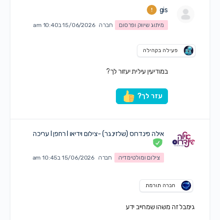
gis
מיתוג שיווק ופרסום
חברה
15/06/2026 ב10:40 am
פעילה בקהילה
במודיעין עילית יעזור לך?
עזר לך?
אילה פינדרוס (שלזינגר) -צילום וידיאו I רחפן I עריכה
צילום ומולטימדיה
חברה
15/06/2026 ב10:45 am
חברה תורמת
גימבל זה משהו שמחייב ידע