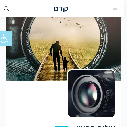
קדם
פתח סרג