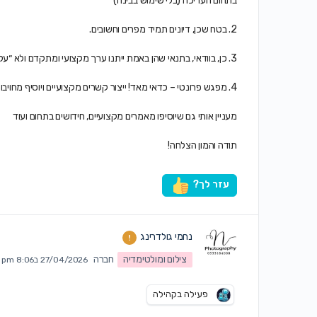
בתחום העריכה (בלי שימוש בבינה)
2. בטח שכן, דיונים תמיד מפרים וחשובים.
3. כן, בוודאי, בתנאי שהן באמת ייתנו ערך מקצועי ומתקדם ולא ״על קצה המזלג והשאר בקורס המתקדם שלי״
4. מפגש פרונטי – כדאי מאד! ייצור קשרים מקצועיים ויוסיף מחויבות לפורום.
מעניין אותי גם שיוסיפו מאמרים מקצועיים, חידושים בתחום ועוד
תודה והמון הצלחה!
עזר לך?
נחמי גולדרינג
צילום ומולטימדיה
חברה
27/04/2026 ב8:06 pm
פעילה בקהילה