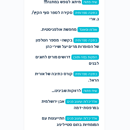
מיתוג לנופש במתנה!!!
שיח פתוח
סקירה לספר סוף הקיץ/
כתיבה ספרותית
נ. ארי
מחפשת אולפניסטית.
אולפן וסאונד
בקשה- מספר הטלפון
כתיבה ספרותית
של הסופרות מרים יעל ושירי כהן
דרושים מורים לחוגים
הפקות במה ותוכן
לבנים
קורס כתיבה של אורית
כתיבה ספרותית
הראל.
לרווקות שבינינו…
שיח פתוח
אבן ירושלמית
אדריכלות ועיצוב פנים
במרפסת-דמה
התייעצות עם
אדריכלות ועיצוב פנים
המומחיות בהום סטייליניג