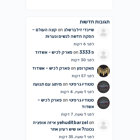
תגובות חדשות
שיינדי זילברשלג
on
קצה העולם –
הפקה חדשה לנשים ונערות
לפני 6 דקות
פ 3333
on
פארק לכיש – אשדוד
לפני 30 דקות
מאקרופון
on
פארק לכיש – אשדוד
לפני 57 דקות
סטודיו גרפיטי
on
מיתוג עם תנועה
לפני 1 שעה, 4 דקות
סטודיו גרפיטי
on
פארק לכיש –
אשדוד
לפני 1 שעה, 7 דקות
on
yehuditbarzel
איזה אופציה
נכונה? או שיש רעיון אחר
לפני 1 שעה, 35 דקות